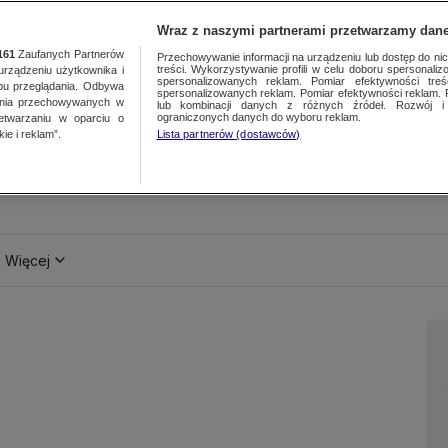
Wraz z naszymi partnerami przetwarzamy dane
161
Zaufanych Partnerów
Przechowywanie informacji na urządzeniu lub dostęp do nich.
treści. Wykorzystywanie profili w celu doboru spersonalizo
ządzeniu użytkownika i
spersonalizowanych reklam. Pomiar efektywności treś
bu przeglądania. Odbywa
spersonalizowanych reklam. Pomiar efektywności reklam. 
ania przechowywanych w
lub kombinacji danych z różnych źródeł. Rozwój i 
ograniczonych danych do wyboru reklam.
zetwarzaniu w oparciu o
ie i reklam”.
Lista partnerów (dostawców)
Więcej