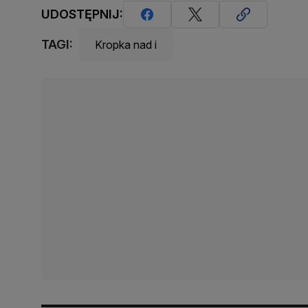
UDOSTĘPNIJ:
TAGI:
Kropka nad i