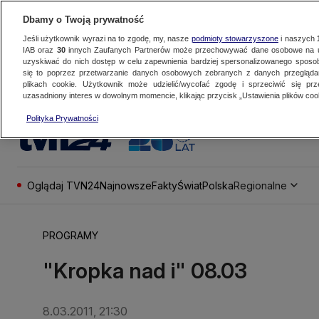
Dbamy o Twoją prywatność
Jeśli użytkownik wyrazi na to zgodę, my, nasze
podmioty stowarzyszone
i naszych
IAB oraz
30
innych Zaufanych Partnerów może przechowywać dane osobowe na ur
uzyskiwać do nich dostęp w celu zapewnienia bardziej spersonalizowanego sposo
się to poprzez przetwarzanie danych osobowych zebranych z danych przegląd
plikach cookie. Użytkownik może udzielić/wycofać zgodę i sprzeciwić się pr
uzasadniony interes w dowolnym momencie, klikając przycisk „Ustawienia plików cook
Polityka Prywatności
Oglądaj TVN24
Najnowsze
Fakty
Świat
Polska
Regionalne
PROGRAMY
"Kropka nad i" 08.03
8.03.2011, 21:30