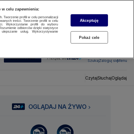
 w celu zapewnienia:
 Tworzenie profili w celu personalizacji
Akceptuję
wanych treści. Tworzenie profili w celu
ci. Wykorzystanie profili do wyboru
Rozumienie odbiorców dzięki statystyce
ulepszanie usług. Wykorzystywanie
Pokaż cele
SUBSKRYBUJ
Przejdź do
Szukaj
Zaloguj się
Menu
Czytaj
Słuchaj
Oglądaj
OGLĄDAJ NA ŻYWO