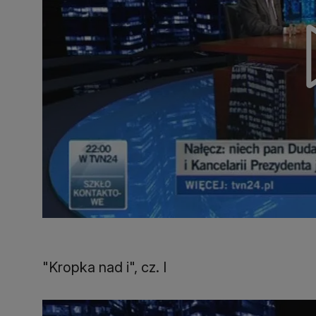
"Kropka nad i", cz. I