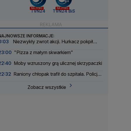
NA ŻYWO
NA ŻYWO
TVN24
TVN24 BiS
NAJNOWSZE INFORMACJE:
0:03
Niezwykły zwrot akcji. Hurkacz pokpił
sprawę
23:00
"Pizza z małym skwarkiem"
22:40
Moby wzruszony grą ulicznej skrzypaczki
22:32
Raniony chłopak trafił do szpitala. Policja
zatrzymała dwóch 16-latków
Zobacz wszystkie