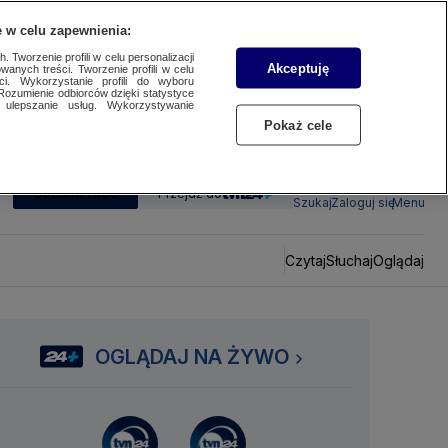
 w celu zapewnienia:
 Tworzenie profili w celu personalizacji
Akceptuję
wanych treści. Tworzenie profili w celu
ci. Wykorzystanie profili do wyboru
Rozumienie odbiorców dzięki statystyce
ulepszanie usług. Wykorzystywanie
Pokaż cele
SUBSKRYBUJ
Przejdź do
Szukaj
Zaloguj się
Menu
Czytaj
Słuchaj
Oglądaj
OGLĄDAJ NA ŻYWO