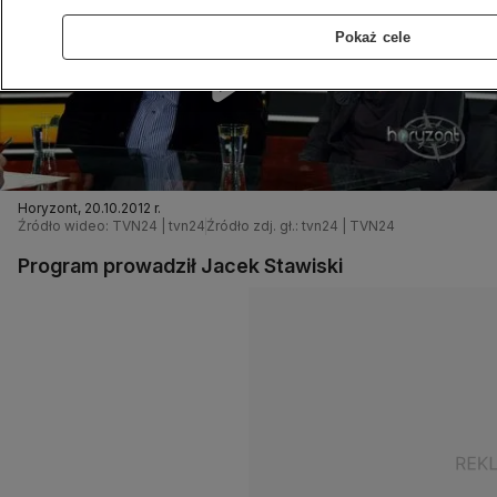
Pokaż cele
Horyzont, 20.10.2012 r.
Źródło wideo: TVN24 | tvn24
Źródło zdj. gł.: tvn24 | TVN24
Program prowadził Jacek Stawiski