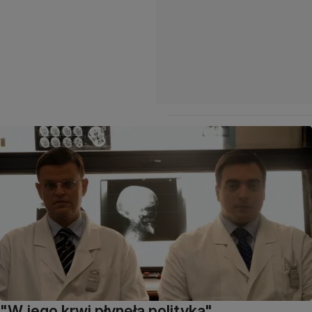
"W jego krwi płynęła polityka"