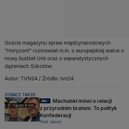
Goście magazynu spraw międzynarodowych
"Horyzont" rozmawiali m.in. o europejskiej walce o
nowy budżet Unii oraz o separatystycznych
dążeniach Szkotów.
Autor: TVN24 / Źródło: tvn24
ZOBACZ TAKŻE:
Machulski mówi o relacji
1 godz 6 min
z przyrodnim bratem. To polityk
Konfederacji
Piotr Jacoń