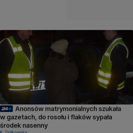
Anonsów matrymonialnych szukała
w gazetach, do rosołu i flaków sypała
środek nasenny
K. Ziółkowska