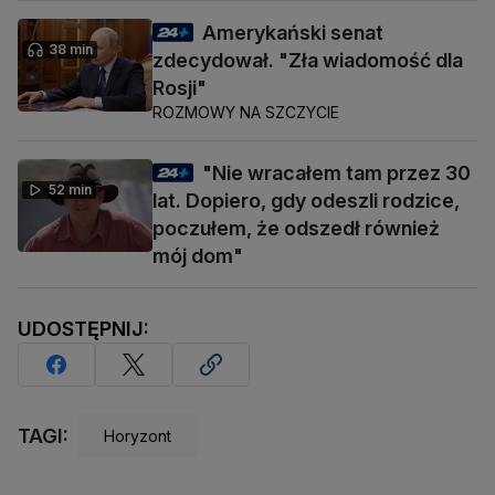
Amerykański senat
38 min
zdecydował. "Zła wiadomość dla
Rosji"
ROZMOWY NA SZCZYCIE
"Nie wracałem tam przez 30
52 min
lat. Dopiero, gdy odeszli rodzice,
poczułem, że odszedł również
mój dom"
UDOSTĘPNIJ:
TAGI:
Horyzont