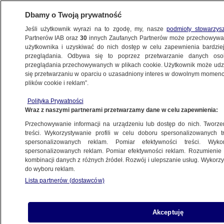
Dbamy o Twoją prywatność
Jeśli użytkownik wyrazi na to zgodę, my, nasze
podmioty stowarzys
Partnerów IAB oraz
30
innych Zaufanych Partnerów może przechowywa
użytkownika i uzyskiwać do nich dostęp w celu zapewnienia bardzi
przeglądania. Odbywa się to poprzez przetwarzanie danych os
przeglądania przechowywanych w plikach cookie. Użytkownik może udzie
PROGRAMY
się przetwarzaniu w oparciu o uzasadniony interes w dowolnym momencie
plików cookie i reklam”.
Dominika Pszczółkowska, Piotr Semka,
Polityka Prywatności
Marek Rybarczyk, Małgorzata
Wraz z naszymi partnerami przetwarzamy dane w celu zapewnienia:
Kaczorowska
Przechowywanie informacji na urządzeniu lub dostęp do nich. Tworzeni
treści. Wykorzystywanie profili w celu doboru spersonalizowanych tr
20.10.2012, 22:48
spersonalizowanych reklam. Pomiar efektywności treści. Wyko
spersonalizowanych reklam. Pomiar efektywności reklam. Rozumienie o
kombinacji danych z różnych źródeł. Rozwój i ulepszanie usług. Wykor
Udostępnij
do wyboru reklam.
Lista partnerów (dostawców)
Akceptuję