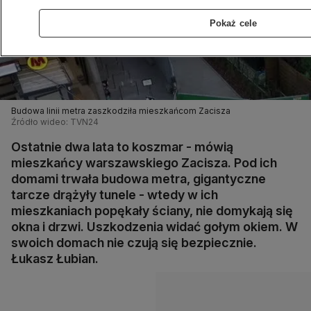
Pokaż cele
Budowa linii metra zaszkodziła mieszkańcom Zacisza
Źródło wideo: TVN24
Ostatnie dwa lata to koszmar - mówią
mieszkańcy warszawskiego Zacisza. Pod ich
domami trwała budowa metra, gigantyczne
tarcze drążyły tunele - wtedy w ich
mieszkaniach popękały ściany, nie domykają się
okna i drzwi. Uszkodzenia widać gołym okiem. W
swoich domach nie czują się bezpiecznie.
Łukasz Łubian.