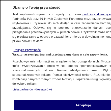
Dbamy o Twoją prywatność
Jeśli użytkownik wyrazi na to zgodę, my, nasze
podmioty stowarzys
Partnerów IAB oraz
30
innych Zaufanych Partnerów może przechowywa
użytkownika i uzyskiwać do nich dostęp w celu zapewnienia bardzi
przeglądania. Odbywa się to poprzez przetwarzanie danych os
przeglądania przechowywanych w plikach cookie. Użytkownik może udzie
PROGRAMY
się przetwarzaniu w oparciu o uzasadniony interes w dowolnym momencie
plików cookie i reklam”.
Budowa linii metra zaszkodziła
Polityka Prywatności
mieszkańcom Zacisza
Wraz z naszymi partnerami przetwarzamy dane w celu zapewnienia:
Przechowywanie informacji na urządzeniu lub dostęp do nich. Tworzeni
2.09.2022, 07:41
treści. Wykorzystywanie profili w celu doboru spersonalizowanych tr
spersonalizowanych reklam. Pomiar efektywności treści. Wyko
spersonalizowanych reklam. Pomiar efektywności reklam. Rozumienie o
Udostępnij
kombinacji danych z różnych źródeł. Rozwój i ulepszanie usług. Wykor
do wyboru reklam.
Lista partnerów (dostawców)
Akceptuję