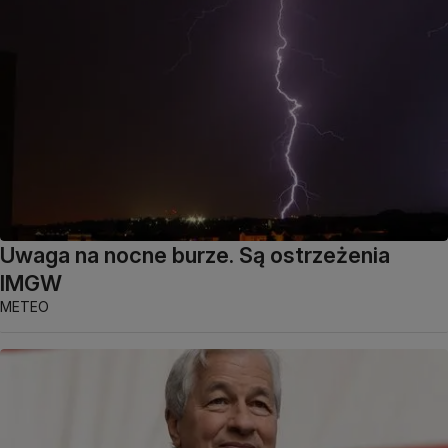
Uwaga na nocne burze. Są ostrzeżenia
IMGW
METEO