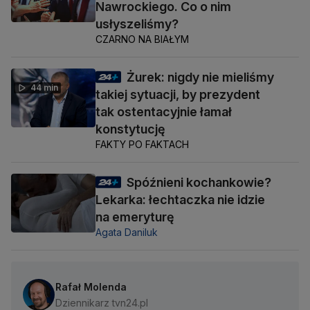
Nawrockiego. Co o nim
usłyszeliśmy?
CZARNO NA BIAŁYM
Żurek: nigdy nie mieliśmy
44 min
takiej sytuacji, by prezydent
tak ostentacyjnie łamał
konstytucję
FAKTY PO FAKTACH
Spóźnieni kochankowie?
Lekarka: łechtaczka nie idzie
na emeryturę
Agata Daniluk
Rafał Molenda
Dziennikarz tvn24.pl