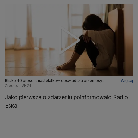
Blisko 40 procent nastolatków doświadcza przemocy
Więcej
rówieśniczej. MEN o sposobie na przeciwdziałanie zjawisku
Źródło: TVN24
Jako pierwsze o zdarzeniu poinformowało Radio
Eska.