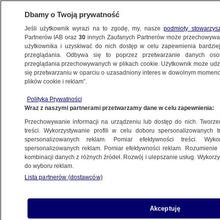
Dbamy o Twoją prywatność
Jeśli użytkownik wyrazi na to zgodę, my, nasze
podmioty stowarzys
Partnerów IAB oraz
30
innych Zaufanych Partnerów może przechowywa
użytkownika i uzyskiwać do nich dostęp w celu zapewnienia bardzi
przeglądania. Odbywa się to poprzez przetwarzanie danych os
przeglądania przechowywanych w plikach cookie. Użytkownik może udzie
POZNAŃ
się przetwarzaniu w oparciu o uzasadniony interes w dowolnym momencie
plików cookie i reklam”.
Pięciolatek postrzelony przez brata.
Polityka Prywatności
Dramat podczas zabawy w ogrodzie
Wraz z naszymi partnerami przetwarzamy dane w celu zapewnienia:
Przechowywanie informacji na urządzeniu lub dostęp do nich. Tworzeni
Oprac.
Rafał Molenda
treści. Wykorzystywanie profili w celu doboru spersonalizowanych tr
spersonalizowanych reklam. Pomiar efektywności treści. Wyko
23.05.2026, 10:50
spersonalizowanych reklam. Pomiar efektywności reklam. Rozumienie o
kombinacji danych z różnych źródeł. Rozwój i ulepszanie usług. Wykor
do wyboru reklam.
Posłuchaj artykułu
Czyta lektor AI
Lista partnerów (dostawców)
Akceptuję