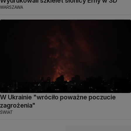
Wydrukowali szkielet słonicy Erny w 3D
WARSZAWA
W Ukrainie "wróciło poważne poczucie
zagrożenia"
ŚWIAT