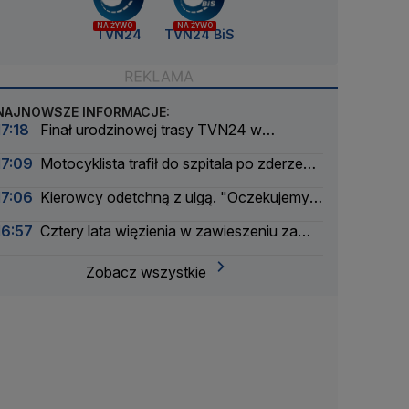
NA ŻYWO
NA ŻYWO
TVN24
TVN24 BiS
NAJNOWSZE INFORMACJE:
17:18
Finał urodzinowej trasy TVN24 w
Warszawie. Jaka będzie pogoda
17:09
Motocyklista trafił do szpitala po zderzeniu
z busem
17:06
Kierowcy odetchną z ulgą. "Oczekujemy
obniżek"
16:57
Cztery lata więzienia w zawieszeniu za
książki o tematyce LGBT+
Zobacz wszystkie