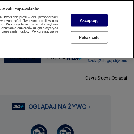
 w celu zapewnienia:
 Tworzenie profili w celu personalizacji
Akceptuję
wanych treści. Tworzenie profili w celu
ci. Wykorzystanie profili do wyboru
Rozumienie odbiorców dzięki statystyce
ulepszanie usług. Wykorzystywanie
Pokaż cele
SUBSKRYBUJ
Przejdź do
Szukaj
Zaloguj się
Menu
Czytaj
Słuchaj
Oglądaj
OGLĄDAJ NA ŻYWO