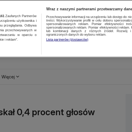
Wraz z naszymi partnerami przetwarzamy dane
161
Zaufanych Partnerów
Przechowywanie informacji na urządzeniu lub dostęp do nich.
treści. Wykorzystywanie profili w celu doboru spersonalizo
ządzeniu użytkownika i
spersonalizowanych reklam. Pomiar efektywności treś
bu przeglądania. Odbywa
spersonalizowanych reklam. Pomiar efektywności reklam. 
ania przechowywanych w
lub kombinacji danych z różnych źródeł. Rozwój i 
ograniczonych danych do wyboru reklam.
zetwarzaniu w oparciu o
ie i reklam”.
Lista partnerów (dostawców)
Więcej
yskał 0,4 procent głosów