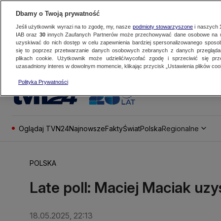
Dbamy o Twoją prywatność
Jeśli użytkownik wyrazi na to zgodę, my, nasze
podmioty stowarzyszone
i naszych
IAB oraz
30
innych Zaufanych Partnerów może przechowywać dane osobowe na ur
uzyskiwać do nich dostęp w celu zapewnienia bardziej spersonalizowanego sposo
się to poprzez przetwarzanie danych osobowych zebranych z danych przegląd
plikach cookie. Użytkownik może udzielić/wycofać zgodę i sprzeciwić się pr
uzasadniony interes w dowolnym momencie, klikając przycisk „Ustawienia plików cook
Polityka Prywatności
Oglądaj TVN24
Najnowsze
Fakty
Świat
Polska
Regionalne
POLSKA
Late poll: Maciej Maciak uz
18.05.2025, 22:13