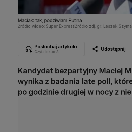
Maciak: tak, podziwiam Putina
Źródło wideo: Super Express
Źródło zdj. gł.: Leszek Szym
Posłuchaj artykułu
Udostępnij
Czyta lektor AI
Kandydat bezpartyjny Maciej Ma
wynika z badania late poll, któ
po godzinie drugiej w nocy z nie