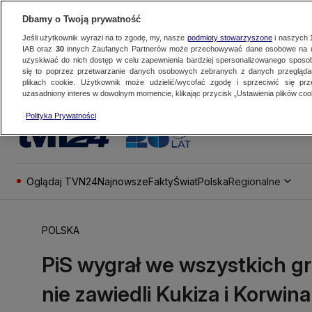
Dbamy o Twoją prywatność
Jeśli użytkownik wyrazi na to zgodę, my, nasze
podmioty stowarzyszone
i naszych
IAB oraz
30
innych Zaufanych Partnerów może przechowywać dane osobowe na ur
uzyskiwać do nich dostęp w celu zapewnienia bardziej spersonalizowanego sposo
się to poprzez przetwarzanie danych osobowych zebranych z danych przegląd
plikach cookie. Użytkownik może udzielić/wycofać zgodę i sprzeciwić się pr
uzasadniony interes w dowolnym momencie, klikając przycisk „Ustawienia plików cook
Polityka Prywatności
Oglądaj TVN24
Najnowsze
Fakty
Świat
Polska
Regionalne
POLSKA
PiS wygrał we wszystkich g
nie zawiedli Kukiza i Korwina