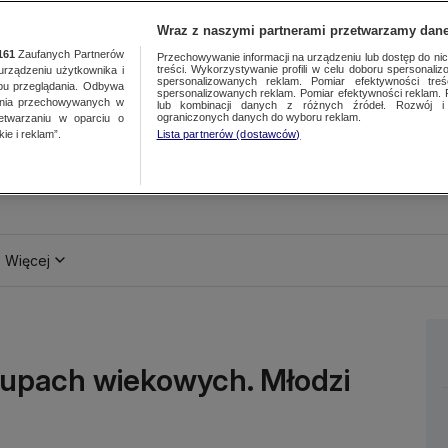
Wraz z naszymi partnerami przetwarzamy dane
161
Zaufanych Partnerów
Przechowywanie informacji na urządzeniu lub dostęp do nich.
treści. Wykorzystywanie profili w celu doboru spersonalizo
ządzeniu użytkownika i
spersonalizowanych reklam. Pomiar efektywności treś
bu przeglądania. Odbywa
spersonalizowanych reklam. Pomiar efektywności reklam. 
ania przechowywanych w
lub kombinacji danych z różnych źródeł. Rozwój i 
ograniczonych danych do wyboru reklam.
zetwarzaniu w oparciu o
ie i reklam”.
Lista partnerów (dostawców)
Więcej
rupach wiekowych. Młodzi