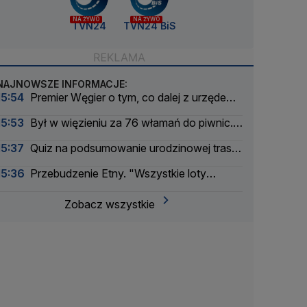
NA ŻYWO
NA ŻYWO
TVN24
TVN24 BiS
NAJNOWSZE INFORMACJE:
15:54
Premier Węgier o tym, co dalej z urzędem
prezydenta
15:53
Był w więzieniu za 76 włamań do piwnic.
Wyszedł i zatrzymali go w piwnicy
15:37
Quiz na podsumowanie urodzinowej trasy
TVN24
15:36
Przebudzenie Etny. "Wszystkie loty
zostały odwołane"
Zobacz wszystkie