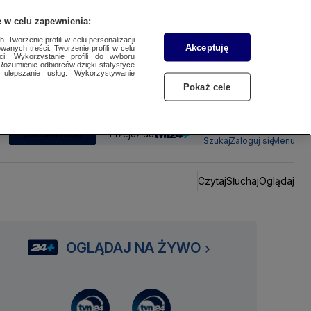
 w celu zapewnienia:
 Tworzenie profili w celu personalizacji
Akceptuję
wanych treści. Tworzenie profili w celu
ci. Wykorzystanie profili do wyboru
Rozumienie odbiorców dzięki statystyce
ulepszanie usług. Wykorzystywanie
Pokaż cele
SUBSKRYBUJ
Przejdź do
Szukaj
Zaloguj się
Menu
Czytaj
Słuchaj
Oglądaj
OGLĄDAJ NA ŻYWO