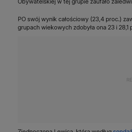
Obywatelskiej w tej grupie zaufało zaledwi
PO swój wynik całościowy (23,4 proc.) z
grupach wiekowych zdobyła ona 23 i 28,1 p
Zjednoczona Lewica, która według
sonda