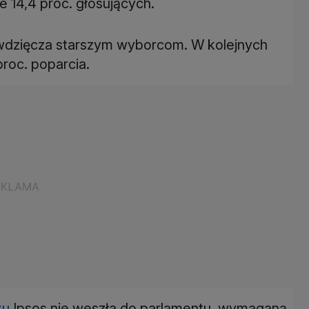
e 14,4 proc. głosujących.
awdzięcza starszym wyborcom. W kolejnych
roc. poparcia.
żu
Ipsos nie weszła do parlamentu, wymaganą