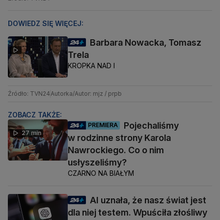
DOWIEDZ SIĘ WIĘCEJ:
Barbara Nowacka, Tomasz
Trela
KROPKA NAD I
Źródło: TVN24
Autorka/Autor: mjz / prpb
ZOBACZ TAKŻE:
Pojechaliśmy
PREMIERA
27 min
w rodzinne strony Karola
Nawrockiego. Co o nim
usłyszeliśmy?
CZARNO NA BIAŁYM
AI uznała, że nasz świat jest
dla niej testem. Wpuściła złośliwy