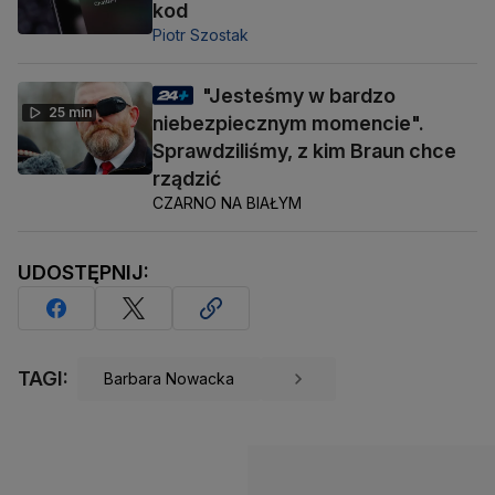
kod
Piotr Szostak
"Jesteśmy w bardzo
25 min
niebezpiecznym momencie".
Sprawdziliśmy, z kim Braun chce
rządzić
CZARNO NA BIAŁYM
UDOSTĘPNIJ:
TAGI:
Barbara Nowacka