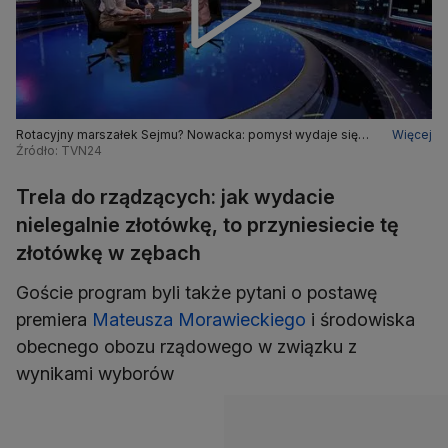
Rotacyjny marszałek Sejmu? Nowacka: pomysł wydaje się
Więcej
jednym z dobrych
Źródło: TVN24
Trela do rządzących: jak wydacie
nielegalnie złotówkę, to przyniesiecie tę
złotówkę w zębach
Goście program byli także pytani o postawę
premiera
Mateusza Morawieckiego
i środowiska
obecnego obozu rządowego w związku z
wynikami wyborów