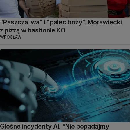
"Paszcza lwa" i "palec boży". Morawiecki
z pizzą w bastionie KO
WROCŁAW
Głośne incydenty AI. "Nie popadajmy