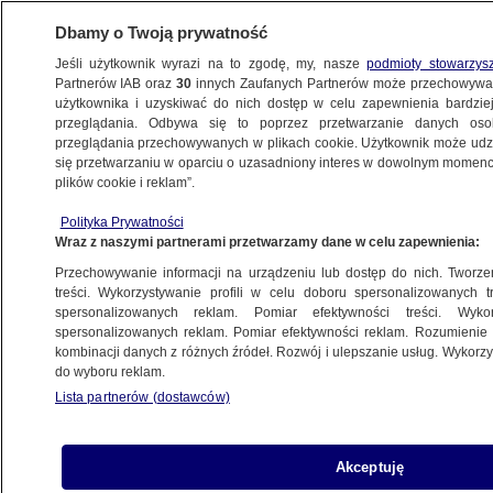
Dbamy o Twoją prywatność
Jeśli użytkownik wyrazi na to zgodę, my, nasze
podmioty stowarzys
Partnerów IAB oraz
30
innych Zaufanych Partnerów może przechowywa
użytkownika i uzyskiwać do nich dostęp w celu zapewnienia bardzi
przeglądania. Odbywa się to poprzez przetwarzanie danych os
przeglądania przechowywanych w plikach cookie. Użytkownik może udzie
KROPKA NAD I
się przetwarzaniu w oparciu o uzasadniony interes w dowolnym momencie
plików cookie i reklam”.
Rotacyjny marszałek Sejmu? "Wariant,
Polityka Prywatności
który też leży na stole"
Wraz z naszymi partnerami przetwarzamy dane w celu zapewnienia:
Przechowywanie informacji na urządzeniu lub dostęp do nich. Tworzeni
30.10.2023, 21:44
treści. Wykorzystywanie profili w celu doboru spersonalizowanych tr
spersonalizowanych reklam. Pomiar efektywności treści. Wyko
spersonalizowanych reklam. Pomiar efektywności reklam. Rozumienie o
Udostępnij
kombinacji danych z różnych źródeł. Rozwój i ulepszanie usług. Wykor
do wyboru reklam.
Lista partnerów (dostawców)
Akceptuję