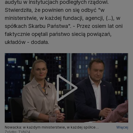
audytu w instytucjach podległych rządowi.
Stwierdziła, że powinien on się odbyć "w
ministerstwie, w każdej fundacji, agencji, (...), w
spółkach Skarbu Państwa". - Przez osiem lat oni
faktycznie opętali państwo siecią powiązań,
układów - dodała.
Nowacka: w każdym ministerstwie, w każdej spółce
Więcej
potrzebny jest audyt
Źródło: TVN24