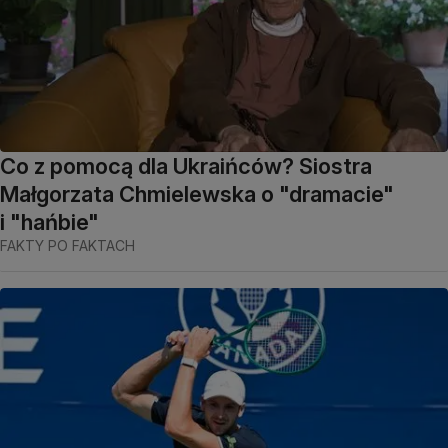
Co z pomocą dla Ukraińców? Siostra
Małgorzata Chmielewska o "dramacie"
i "hańbie"
FAKTY PO FAKTACH