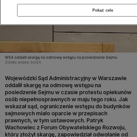
Pokaż cele
WSA oddalił skargę na odmowę wstępu na posiedzenie Sejmu
Źródło wideo: tvn24
Wojewódzki Sąd Administracyjny w Warszawie
oddalił skargę na odmowę wstępu na
posiedzenie Sejmu w czasie protestu opiekunów
osób niepełnosprawnych w maju tego roku. Jak
wskazał sąd, ograniczenie wstępu do budynków
sejmowych miało oparcie w przepisach
prawnych, w tym ustawowych. Patryk
Wachowiec z Forum Obywatelskiego Rozwoju,
który złożył skargę, zapowiedział odwołanie od