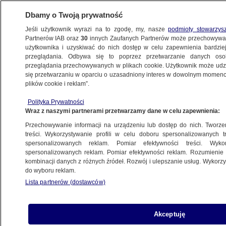
Dbamy o Twoją prywatność
Jeśli użytkownik wyrazi na to zgodę, my, nasze
podmioty stowarzys
Partnerów IAB oraz
30
innych Zaufanych Partnerów może przechowywa
użytkownika i uzyskiwać do nich dostęp w celu zapewnienia bardzi
przeglądania. Odbywa się to poprzez przetwarzanie danych os
przeglądania przechowywanych w plikach cookie. Użytkownik może udzie
POLSKA
się przetwarzaniu w oparciu o uzasadniony interes w dowolnym momencie
plików cookie i reklam”.
"W ocenie sądu konstytucyjne prawo
Polityka Prywatności
do informacji publicznej nie jest prawem
Wraz z naszymi partnerami przetwarzamy dane w celu zapewnienia:
absolutnym"
Przechowywanie informacji na urządzeniu lub dostęp do nich. Tworzeni
treści. Wykorzystywanie profili w celu doboru spersonalizowanych tr
13.12.2018, 14:17
Aktualizacja:
13.12.2018, 14:18
spersonalizowanych reklam. Pomiar efektywności treści. Wyko
spersonalizowanych reklam. Pomiar efektywności reklam. Rozumienie o
kombinacji danych z różnych źródeł. Rozwój i ulepszanie usług. Wykor
Udostępnij
do wyboru reklam.
Lista partnerów (dostawców)
Akceptuję