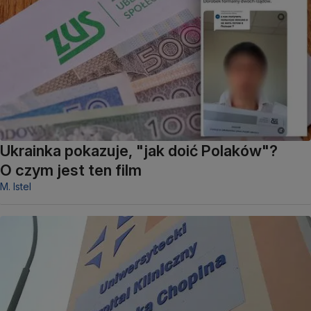
Ukrainka pokazuje, "jak doić Polaków"?
O czym jest ten film
M. Istel