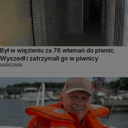
Był w więzieniu za 76 włamań do piwnic.
Wyszedł i zatrzymali go w piwnicy
WARSZAWA