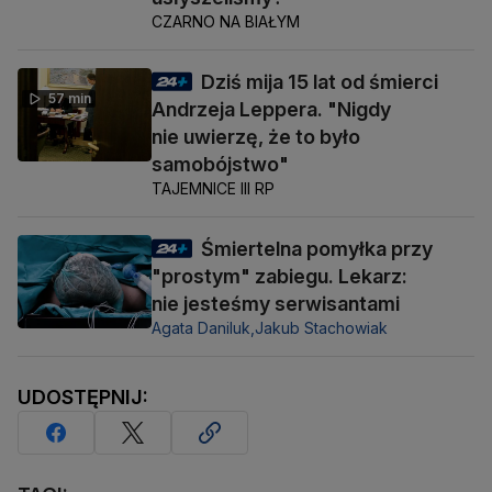
CZARNO NA BIAŁYM
Dziś mija 15 lat od śmierci
57 min
Andrzeja Leppera. "Nigdy
nie uwierzę, że to było
samobójstwo"
TAJEMNICE III RP
Śmiertelna pomyłka przy
"prostym" zabiegu. Lekarz:
nie jesteśmy serwisantami
Agata Daniluk,
Jakub Stachowiak
UDOSTĘPNIJ: