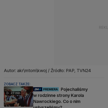
Autor: akr\mtom\kwoj / Źródło: PAP, TVN24
ZOBACZ TAKŻE:
Pojechaliśmy
PREMIERA
27 min
w rodzinne strony Karola
Nawrockiego. Co o nim
usłyszeliśmy?