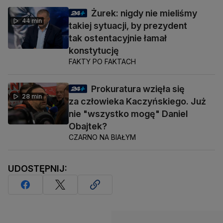
Żurek: nigdy nie mieliśmy
44 min
takiej sytuacji, by prezydent
tak ostentacyjnie łamał
konstytucję
FAKTY PO FAKTACH
Prokuratura wzięła się
28 min
za człowieka Kaczyńskiego. Już
nie "wszystko mogę" Daniel
Obajtek?
CZARNO NA BIAŁYM
UDOSTĘPNIJ: