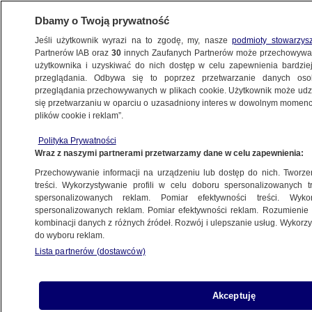
Dbamy o Twoją prywatność
Jeśli użytkownik wyrazi na to zgodę, my, nasze
podmioty stowarzys
Partnerów IAB oraz
30
innych Zaufanych Partnerów może przechowywa
użytkownika i uzyskiwać do nich dostęp w celu zapewnienia bardzi
przeglądania. Odbywa się to poprzez przetwarzanie danych os
przeglądania przechowywanych w plikach cookie. Użytkownik może udzie
POLSKA
się przetwarzaniu w oparciu o uzasadniony interes w dowolnym momencie
plików cookie i reklam”.
Trzy ofiary na drodze
Polityka Prywatności
Wraz z naszymi partnerami przetwarzamy dane w celu zapewnienia:
5.10.2007, 07:47
Aktualizacja:
5.10.2007, 11:30
Przechowywanie informacji na urządzeniu lub dostęp do nich. Tworzeni
treści. Wykorzystywanie profili w celu doboru spersonalizowanych tr
Udostępnij
spersonalizowanych reklam. Pomiar efektywności treści. Wyko
spersonalizowanych reklam. Pomiar efektywności reklam. Rozumienie o
kombinacji danych z różnych źródeł. Rozwój i ulepszanie usług. Wykor
W miejscowości Kotlin (Wielkopolska)
do wyboru reklam.
samochód osobowy zderzył się z ciężarówką.
Lista partnerów (dostawców)
Trzy osoby, podróżujący peugotem 205 zginęły
na miejscu. Utrudnienia w ruchu trwały ponad
cztery godziny.
Akceptuję