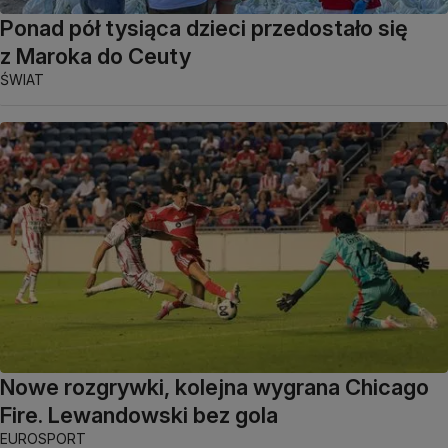
Ponad pół tysiąca dzieci przedostało się
z Maroka do Ceuty
ŚWIAT
Nowe rozgrywki, kolejna wygrana Chicago
Fire. Lewandowski bez gola
EUROSPORT