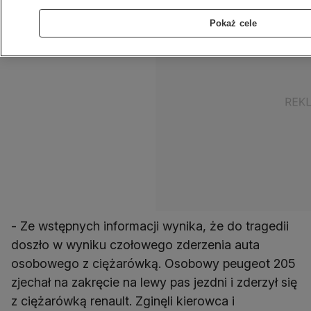
Pokaż cele
- Ze wstępnych informacji wynika, że do tragedii
doszło w wyniku czołowego zderzenia auta
osobowego z ciężarówką. Osobowy peugeot 205
zjechał na zakręcie na lewy pas jezdni i zderzył się
z ciężarówką renault. Zginęli kierowca i