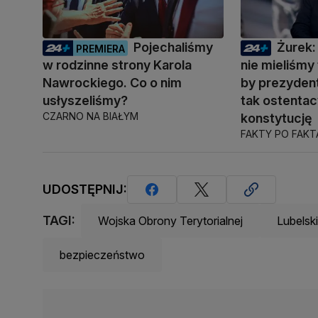
Pojechaliśmy
Żurek:
PREMIERA
w rodzinne strony Karola
nie mieliśmy 
Nawrockiego. Co o nim
by prezyden
usłyszeliśmy?
tak ostentac
CZARNO NA BIAŁYM
konstytucję
FAKTY PO FAK
UDOSTĘPNIJ:
TAGI:
Wojska Obrony Terytorialnej
Lubelsk
bezpieczeństwo