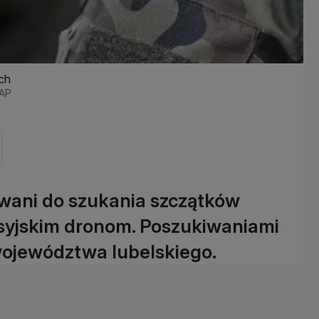
ch
PAP
owani do szukania szczątków
syjskim dronom. Poszukiwaniami
 województwa lubelskiego.