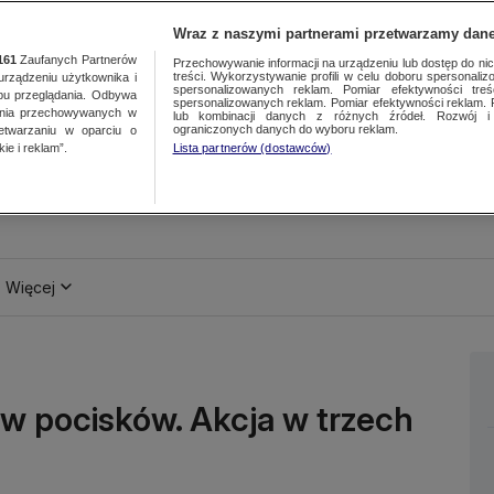
Wraz z naszymi partnerami przetwarzamy dane
161
Zaufanych Partnerów
Przechowywanie informacji na urządzeniu lub dostęp do nich.
treści. Wykorzystywanie profili w celu doboru spersonalizo
ządzeniu użytkownika i
spersonalizowanych reklam. Pomiar efektywności treś
bu przeglądania. Odbywa
spersonalizowanych reklam. Pomiar efektywności reklam. 
ania przechowywanych w
lub kombinacji danych z różnych źródeł. Rozwój i 
ograniczonych danych do wyboru reklam.
zetwarzaniu w oparciu o
ie i reklam”.
Lista partnerów (dostawców)
Więcej
ków pocisków. Akcja w trzech