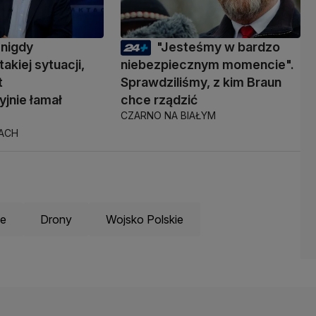
 nigdy
"Jesteśmy w bardzo
takiej sytuacji,
niebezpiecznym momencie".
t
Sprawdziliśmy, z kim Braun
yjnie łamał
chce rządzić
CZARNO NA BIAŁYM
TACH
ie
Drony
Wojsko Polskie