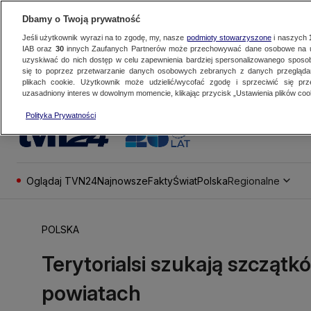
Dbamy o Twoją prywatność
Jeśli użytkownik wyrazi na to zgodę, my, nasze
podmioty stowarzyszone
i naszych
IAB oraz
30
innych Zaufanych Partnerów może przechowywać dane osobowe na ur
uzyskiwać do nich dostęp w celu zapewnienia bardziej spersonalizowanego sposo
się to poprzez przetwarzanie danych osobowych zebranych z danych przegląd
plikach cookie. Użytkownik może udzielić/wycofać zgodę i sprzeciwić się pr
uzasadniony interes w dowolnym momencie, klikając przycisk „Ustawienia plików cook
Polityka Prywatności
Oglądaj TVN24
Najnowsze
Fakty
Świat
Polska
Regionalne
POLSKA
Terytorialsi szukają szcząt
powiatach