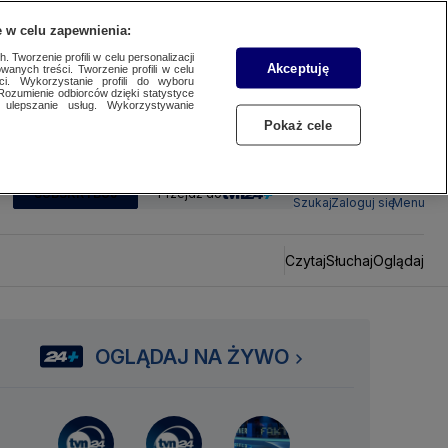
 w celu zapewnienia:
 Tworzenie profili w celu personalizacji
Akceptuję
wanych treści. Tworzenie profili w celu
ci. Wykorzystanie profili do wyboru
Rozumienie odbiorców dzięki statystyce
ulepszanie usług. Wykorzystywanie
Pokaż cele
SUBSKRYBUJ
Przejdź do
Szukaj
Zaloguj się
Menu
Czytaj
Słuchaj
Oglądaj
OGLĄDAJ NA ŻYWO