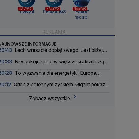
NA ŻYWO
NA ŻYWO
NA ŻYWO
TVN24
TVN24 BiS
"Fakty"
19:00
NAJNOWSZE INFORMACJE:
20:43
Lech wreszcie dopiął swego. Jest bliżej
wygranej
20:33
Niespokojna noc w większości kraju. Są
alarmy drugiego stopnia
20:28
To wyzwanie dla energetyki. Europa
szykuje się na zaćmienie Słońca
20:12
Orlen z potężnym zyskiem. Gigant pokazał
wyniki
Zobacz wszystkie