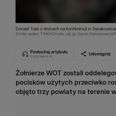
Donald Tusk o dronach na konferencji w Sierakowica
Źródło wideo: TVN24
Źródło zdj. gł.: Darek Delmanowicz/
Posłuchaj artykułu
Udostępnij
Czyta lektor AI
Żołnierze WOT zostali oddeleg
pocisków użytych przeciwko ro
objęto trzy powiaty na terenie