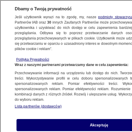
Dbamy o Twoją prywatność
Jeśli użytkownik wyrazi na to zgodę, my, nasze
podmioty stowarzys
Partnerów IAB oraz
30
innych Zaufanych Partnerów może przechowywa
użytkownika i uzyskiwać do nich dostęp w celu zapewnienia bardzi
przeglądania. Odbywa się to poprzez przetwarzanie danych os
przeglądania przechowywanych w plikach cookie. Użytkownik może udzie
POLSKA
się przetwarzaniu w oparciu o uzasadniony interes w dowolnym momencie
plików cookie i reklam”.
Kłopoty ze sprawozdaniem finansowym
Polityka Prywatności
partii Hołowni. "Fundamentalnie się z tym
Wraz z naszymi partnerami przetwarzamy dane w celu zapewnienia:
nie zgadzam"
Przechowywanie informacji na urządzeniu lub dostęp do nich. Tworzeni
treści. Wykorzystywanie profili w celu doboru spersonalizowanych tr
23.12.2022, 16:19
spersonalizowanych reklam. Pomiar efektywności treści. Wyko
spersonalizowanych reklam. Pomiar efektywności reklam. Rozumienie o
kombinacji danych z różnych źródeł. Rozwój i ulepszanie usług. Wykor
Udostępnij
do wyboru reklam.
Lista partnerów (dostawców)
Akceptuję