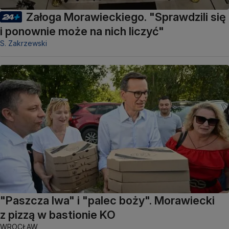
Załoga Morawieckiego. "Sprawdzili się
i ponownie może na nich liczyć"
S. Zakrzewski
"Paszcza lwa" i "palec boży". Morawiecki
z pizzą w bastionie KO
WROCŁAW