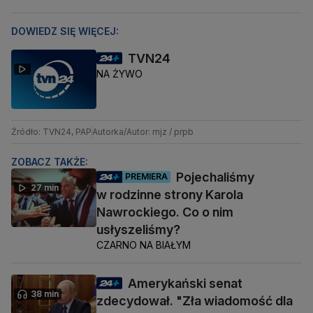
DOWIEDZ SIĘ WIĘCEJ:
TVN24
NA ŻYWO
Źródło: TVN24, PAP
Autorka/Autor: mjz / prpb
ZOBACZ TAKŻE:
Pojechaliśmy
PREMIERA
27 min
w rodzinne strony Karola
Nawrockiego. Co o nim
usłyszeliśmy?
CZARNO NA BIAŁYM
Amerykański senat
38 min
zdecydował. "Zła wiadomość dla