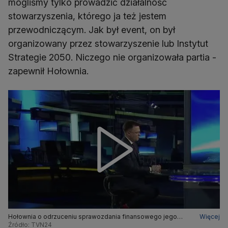
mogliśmy tylko prowadzić działalność
stowarzyszenia, którego ja też jestem
przewodniczącym. Jak był event, on był
organizowany przez stowarzyszenie lub Instytut
Strategie 2050. Niczego nie organizowała partia -
zapewnił Hołownia.
Hołownia o odrzuceniu sprawozdania finansowego jego
Więcej
partii: fundamentalnie się z tym nie zgadzam
Źródło: TVN24