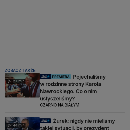
ZOBACZ TAKŻE:
Pojechaliśmy
PREMIERA
27 min
w rodzinne strony Karola
Nawrockiego. Co o nim
usłyszeliśmy?
CZARNO NA BIAŁYM
Żurek: nigdy nie mieliśmy
44 min
takiej sytuacji, by prezydent