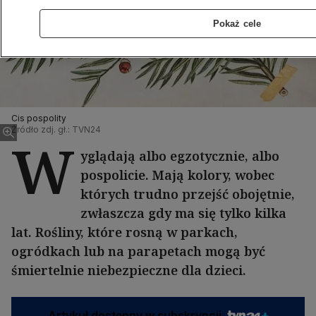
Pokaż cele
Cis pospolity
Źródło zdj. gł.: TVN24
W
yglądają albo egzotycznie, albo
pospolicie. Mają kolory, wobec
których trudno przejść obojętnie,
zwłaszcza gdy ma się tylko kilka
lat. Rośliny, które rosną w parkach,
ogródkach lub na parapetach mogą być
śmiertelnie niebezpieczne dla dzieci.
Artykuł dostępny w subskrypcji