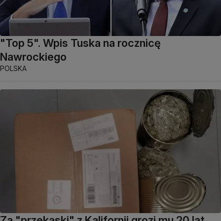
"Top 5". Wpis Tuska na rocznicę
Nawrockiego
POLSKA
Za "przekąski" z Kalifornii grozi mu 20 lat