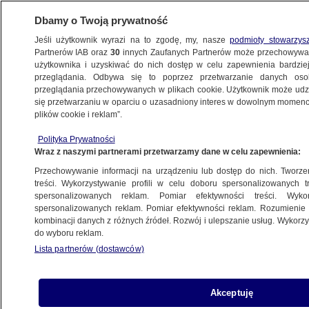
Dbamy o Twoją prywatność
Jeśli użytkownik wyrazi na to zgodę, my, nasze
podmioty stowarzys
Partnerów IAB oraz
30
innych Zaufanych Partnerów może przechowywa
użytkownika i uzyskiwać do nich dostęp w celu zapewnienia bardzi
przeglądania. Odbywa się to poprzez przetwarzanie danych os
przeglądania przechowywanych w plikach cookie. Użytkownik może udzie
się przetwarzaniu w oparciu o uzasadniony interes w dowolnym momencie
POLSKA
plików cookie i reklam”.
Stało się, dziecko TO połknęło, co
robić? Żadne mleko, raczej czarne
Polityka Prywatności
Wraz z naszymi partnerami przetwarzamy dane w celu zapewnienia:
antidotum
Przechowywanie informacji na urządzeniu lub dostęp do nich. Tworzeni
3.06.2023, 13:28
treści. Wykorzystywanie profili w celu doboru spersonalizowanych tr
spersonalizowanych reklam. Pomiar efektywności treści. Wyko
spersonalizowanych reklam. Pomiar efektywności reklam. Rozumienie o
Udostępnij
kombinacji danych z różnych źródeł. Rozwój i ulepszanie usług. Wykor
do wyboru reklam.
Lista partnerów (dostawców)
Akceptuję