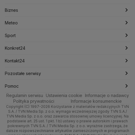
Konfederacja
Krajowa Administracja Skarbowa
Biznes
Podcasty
Kryptowaluty
Fakty po Faktach
Krzysztof Bosak
Krzysztof Hetman
Warszawa
Biznes
Lasy Państwowe
Lech Wałęsa
Lewica
Meteo
Artykuły
Fakty o Świecie
Łódź
Najnowsze
Meteo
Lotnisko Chopina
Lotto
Maciej Wąsik
Marcin Przydacz
Marcin Kierwiński
Marian Banaś
Sport
Newslettery
Ludzie Faktów
Katowice
Notowania
Pogoda godzinowa
Sport
Mariusz Błaszczak
Mariusz Kamiński
Mark Zuckerberg
Mateusz Morawiecki
Zdrowie
Kraków
Pieniądze
Pogoda długoterminowa
Piłka Nożna
Konkret24
Michał Kamiński
Technologia
Poznań
Nieruchomości
Pogoda na jutro
Ministerstwo Aktywów Państwowych
Tenis
Najnowsze
Kontakt24
Ministerstwo Edukacji i Nauki
Kultura i styl
Trójmiasto
Rynki
Pogoda na weekend
Kolarstwo
Polska
Najnowsze
Pozostałe serwisy
Ministerstwo Infrastruktury
Ministerstwo Kultury
Ministerstwo Obrony Narodowej
Ciekawostki
Wrocław
Dla firm
Najnowsze
Skoki Narciarskie
Świat
Gorące Tematy
TVN
Pomoc
Ministerstwo Rolnictwa
Regulamin serwisu
Quizy
Ustawienia cookie
Informacje o nadawcy
Ministerstwo Rozwoju i Technologii
Kielce
Handel
Polska
Sporty zimowe
Polityka
Wyślij zgłoszenie
Dzień Dobry TVN
Centrum pomocy
Polityka prywatności
Informacje konsumenckie
Ministerstwo Sportu i Turystyki
Copyright (C) 1997-2026 Korzystanie z materiałów redakcyjnych TVN
Tematy
Kujawsko-pomorskie
Ze świata
Prognoza
Lekkoatletyka
Zdrowie
Uwaga TVN
Ministerstwo Cyfryzacji
Test zgodności
S.A. / TVN Media Sp. z o.o. wymaga wcześniejszej zgody TVN S.A./
TVN Media Sp. z o.o. oraz zawarcia stosownej umowy licencyjnej. Na
Ministerstwo Edukacji Narodowej
Lublin
podstawie art. 25 ust. 1 pkt. 1 b) ustawy o prawie autorskim i prawach
Tech
Świat
Siatkówka
Tech
HGTV
Oglądaj na TV
Ministerstwo Finansów
pokrewnych TVN S.A. / TVN Media Sp. z o.o. wyraźnie zastrzega, że
dalsze rozpowszechnianie artykułów zamieszczonych w programach
Ministerstwo Klimatu i Środowiska
Lubuskie
Moto
Nauka
F1
Nauka