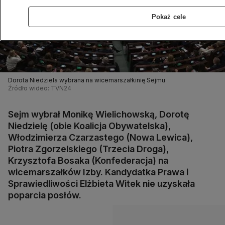
Pokaż cele
Dorota Niedziela wybrana na wicemarszałkinię Sejmu
Źródło wideo: TVN24
Sejm wybrał Monikę Wielichowską, Dorotę
Niedzielę (obie Koalicja Obywatelska),
Włodzimierza Czarzastego (Nowa Lewica),
Piotra Zgorzelskiego (Trzecia Droga),
Krzysztofa Bosaka (Konfederacja) na
wicemarszałków Izby. Kandydatka Prawa i
Sprawiedliwości Elżbieta Witek nie uzyskała
poparcia posłów.