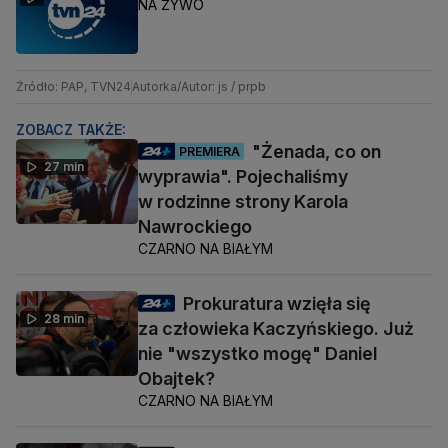
NA ŻYWO
Źródło: PAP, TVN24
Autorka/Autor: js / prpb
ZOBACZ TAKŻE:
"Żenada, co on
PREMIERA
27 min
wyprawia". Pojechaliśmy
w rodzinne strony Karola
Nawrockiego
CZARNO NA BIAŁYM
Prokuratura wzięła się
28 min
za człowieka Kaczyńskiego. Już
nie "wszystko mogę" Daniel
Obajtek?
CZARNO NA BIAŁYM