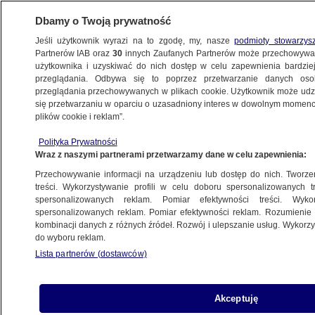
Dbamy o Twoją prywatność
Jeśli użytkownik wyrazi na to zgodę, my, nasze
podmioty stowarzys
Partnerów IAB oraz
30
innych Zaufanych Partnerów może przechowywa
użytkownika i uzyskiwać do nich dostęp w celu zapewnienia bardzi
przeglądania. Odbywa się to poprzez przetwarzanie danych os
przeglądania przechowywanych w plikach cookie. Użytkownik może udzie
POLSKA
się przetwarzaniu w oparciu o uzasadniony interes w dowolnym momencie
plików cookie i reklam”.
Sejm wybrał wicemarszałków. Przepadła
Polityka Prywatności
kandydatura Witek
Wraz z naszymi partnerami przetwarzamy dane w celu zapewnienia:
Przechowywanie informacji na urządzeniu lub dostęp do nich. Tworzeni
13.11.2023, 18:37
Aktualizacja:
13.11.2023, 19:55
treści. Wykorzystywanie profili w celu doboru spersonalizowanych tr
spersonalizowanych reklam. Pomiar efektywności treści. Wyko
spersonalizowanych reklam. Pomiar efektywności reklam. Rozumienie o
Udostępnij
kombinacji danych z różnych źródeł. Rozwój i ulepszanie usług. Wykor
do wyboru reklam.
Lista partnerów (dostawców)
Akceptuję