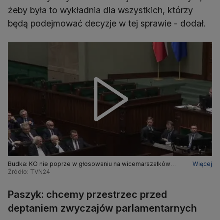
żeby była to wykładnia dla wszystkich, którzy
będą podejmować decyzje w tej sprawie - dodał.
Budka: KO nie poprze w głosowaniu na wicemarszałków
Więcej
osób łamiących zasady parlamentaryzmu
Źródło: TVN24
Paszyk: chcemy przestrzec przed
deptaniem zwyczajów parlamentarnych