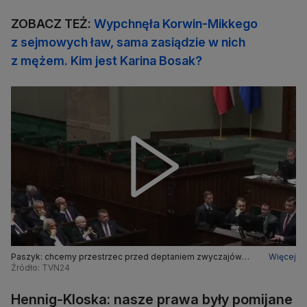
ZOBACZ TEŻ:
Wypchnęła Korwin-Mikkego
z sejmowych ław, sama zasiądzie w nich
z mężem. Kim jest Karina Bosak?
Paszyk: chcemy przestrzec przed deptaniem zwyczajów
Więcej
parlamentarnych
Źródło: TVN24
Hennig-Kloska: nasze prawa były pomijane