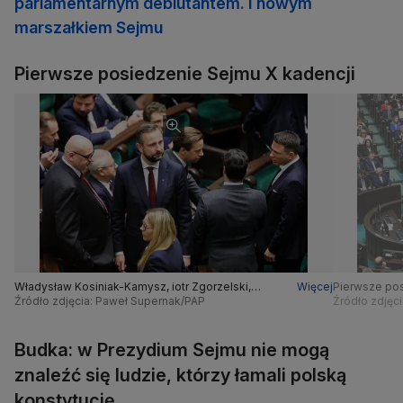
parlamentarnym debiutantem. I nowym
marszałkiem Sejmu
Pierwsze posiedzenie Sejmu X kadencji
Władysław Kosiniak-Kamysz, iotr Zgorzelski,
Więcej
Pierwsze pos
Krzysztof Bosak, Sławomir Mentzen
Źródło zdjęcia: Paweł Supernak/PAP
Źródło zdjęc
Budka: w Prezydium Sejmu nie mogą
znaleźć się ludzie, którzy łamali polską
konstytucję