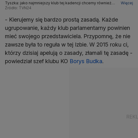
Tyszka: jako najmniejszy klub tej kadencji chcemy również
Więcej
reprezentować ludzi, którzy na nas głosowali
Źródło: TVN24
- Kierujemy się bardzo prostą zasadą. Każde
ugrupowanie, każdy klub parlamentarny powinien
mieć swojego przedstawiciela. Przypomnę, że nie
zawsze była to reguła w tej Izbie. W 2015 roku ci,
którzy dzisiaj apelują o zasady, złamali tę zasadę -
powiedział szef klubu KO
Borys Budka
.