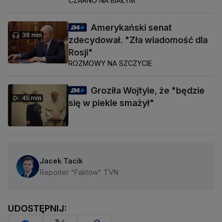
CZARNO NA BIAŁYM
Amerykański senat
38 min
zdecydował. "Zła wiadomość dla
Rosji"
ROZMOWY NA SZCZYCIE
Groziła Wojtyle, że "będzie
45 min
się w piekle smażył"
Jacek Tacik
Reporter "Faktów" TVN
UDOSTĘPNIJ: