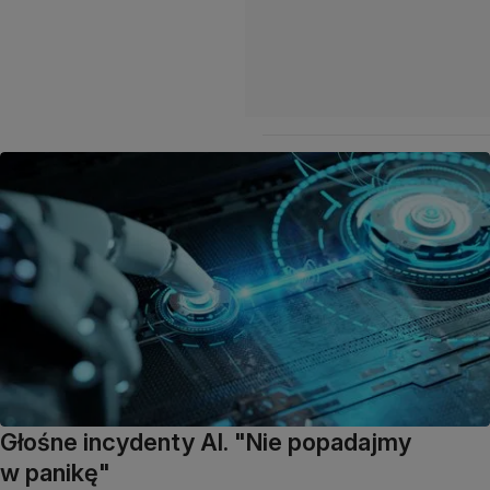
Głośne incydenty AI. "Nie popadajmy
w panikę"