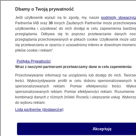
Dbamy o Twoją prywatność
Jeśli użytkownik wyrazi na to zgodę, my, nasze
podmioty stowarzys
Partnerów IAB oraz
30
innych Zaufanych Partnerów może przechowywa
użytkownika i uzyskiwać do nich dostęp w celu zapewnienia bardzi
przeglądania. Odbywa się to poprzez przetwarzanie danych os
przeglądania przechowywanych w plikach cookie. Użytkownik może udzie
POLSKA
się przetwarzaniu w oparciu o uzasadniony interes w dowolnym momencie
plików cookie i reklam”.
Nadchodzi reaktywacja polskiego
Polityka Prywatności
elektryka. "Będzie to skrojone pod Europę"
Wraz z naszymi partnerami przetwarzamy dane w celu zapewnienia:
Przechowywanie informacji na urządzeniu lub dostęp do nich. Tworzeni
Jacek Tacik
treści. Wykorzystywanie profili w celu doboru spersonalizowanych tr
spersonalizowanych reklam. Pomiar efektywności treści. Wyko
11.05.2026, 06:08
spersonalizowanych reklam. Pomiar efektywności reklam. Rozumienie o
kombinacji danych z różnych źródeł. Rozwój i ulepszanie usług. Wykor
do wyboru reklam.
Posłuchaj artykułu
Czyta lektor AI
Lista partnerów (dostawców)
Akceptuję