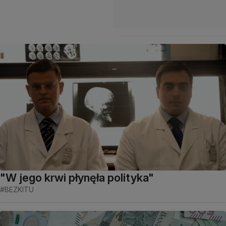
"W jego krwi płynęła polityka"
#BEZKITU