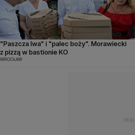
"Paszcza lwa" i "palec boży". Morawiecki
z pizzą w bastionie KO
WROCŁAW