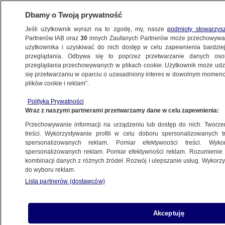
Dbamy o Twoją prywatność
Jeśli użytkownik wyrazi na to zgodę, my, nasze
podmioty stowarzys
Partnerów IAB oraz
30
innych Zaufanych Partnerów może przechowywa
użytkownika i uzyskiwać do nich dostęp w celu zapewnienia bardzi
przeglądania. Odbywa się to poprzez przetwarzanie danych os
przeglądania przechowywanych w plikach cookie. Użytkownik może udzie
POLSKA
się przetwarzaniu w oparciu o uzasadniony interes w dowolnym momencie
plików cookie i reklam”.
"Koalicjanci się tego obawiają i będą
Polityka Prywatności
obawiać". Co "musi" nastąpić
Wraz z naszymi partnerami przetwarzamy dane w celu zapewnienia:
Przechowywanie informacji na urządzeniu lub dostęp do nich. Tworzeni
11.06.2025, 20:17
treści. Wykorzystywanie profili w celu doboru spersonalizowanych tr
spersonalizowanych reklam. Pomiar efektywności treści. Wyko
Posłuchaj artykułu
spersonalizowanych reklam. Pomiar efektywności reklam. Rozumienie o
Czyta lektor AI
kombinacji danych z różnych źródeł. Rozwój i ulepszanie usług. Wykor
do wyboru reklam.
Lista partnerów (dostawców)
Akceptuję