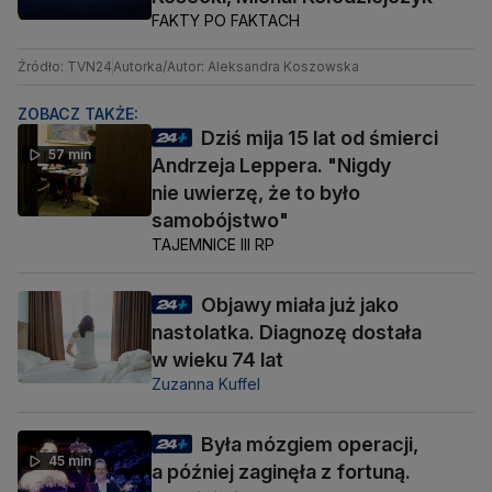
FAKTY PO FAKTACH
Źródło: TVN24
Autorka/Autor: Aleksandra Koszowska
ZOBACZ TAKŻE:
Dziś mija 15 lat od śmierci
57 min
Andrzeja Leppera. "Nigdy
nie uwierzę, że to było
samobójstwo"
TAJEMNICE III RP
Objawy miała już jako
nastolatka. Diagnozę dostała
w wieku 74 lat
Zuzanna Kuffel
Była mózgiem operacji,
45 min
a później zaginęła z fortuną.