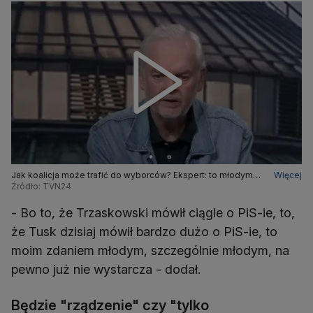
Jak koalicja może trafić do wyborców? Ekspert: to młodym
Więcej
już nie wystarcza
Źródło: TVN24
- Bo to, że Trzaskowski mówił ciągle o PiS-ie, to,
że Tusk dzisiaj mówił bardzo dużo o PiS-ie, to
moim zdaniem młodym, szczególnie młodym, na
pewno już nie wystarcza - dodał.
Będzie "rządzenie" czy "tylko