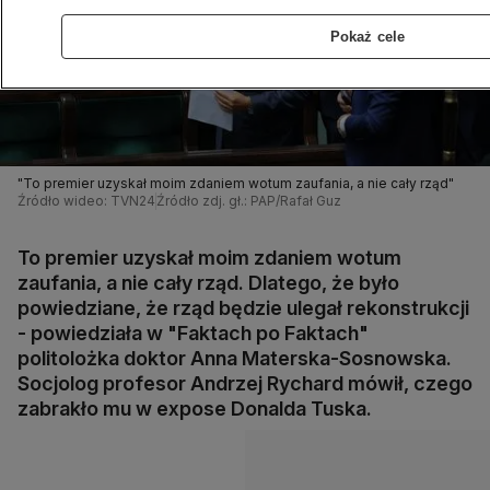
Pokaż cele
"To premier uzyskał moim zdaniem wotum zaufania, a nie cały rząd"
Źródło wideo: TVN24
Źródło zdj. gł.: PAP/Rafał Guz
To premier uzyskał moim zdaniem wotum
zaufania, a nie cały rząd. Dlatego, że było
powiedziane, że rząd będzie ulegał rekonstrukcji
- powiedziała w "Faktach po Faktach"
politolożka doktor Anna Materska-Sosnowska.
Socjolog profesor Andrzej Rychard mówił, czego
zabrakło mu w expose Donalda Tuska.