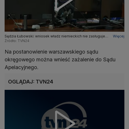
Sędzia Łubowski: wniosek władz niemieckich nie zasługuje
Więcej
na uwzględnienie
Źródło: TVN24
Na postanowienie warszawskiego sądu
okręgowego można wnieść zażalenie do Sądu
Apelacyjnego.
OGLĄDAJ: TVN24