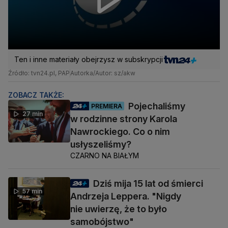
Ten i inne materiały obejrzysz w subskrypcji
Źródło: tvn24.pl, PAP
Autorka/Autor: sz/akw
ZOBACZ TAKŻE:
Pojechaliśmy
PREMIERA
27 min
w rodzinne strony Karola
Nawrockiego. Co o nim
usłyszeliśmy?
CZARNO NA BIAŁYM
Dziś mija 15 lat od śmierci
57 min
Andrzeja Leppera. "Nigdy
nie uwierzę, że to było
samobójstwo"