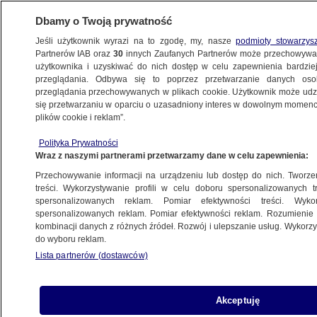
Dbamy o Twoją prywatność
Jeśli użytkownik wyrazi na to zgodę, my, nasze
podmioty stowarzys
Partnerów IAB oraz
30
innych Zaufanych Partnerów może przechowywa
użytkownika i uzyskiwać do nich dostęp w celu zapewnienia bardzi
przeglądania. Odbywa się to poprzez przetwarzanie danych os
przeglądania przechowywanych w plikach cookie. Użytkownik może udzie
POLSKA
się przetwarzaniu w oparciu o uzasadniony interes w dowolnym momencie
plików cookie i reklam”.
Reagują na decyzję sądu w sprawie
Polityka Prywatności
podejrzanego o wysadzenie Nord Stream
Wraz z naszymi partnerami przetwarzamy dane w celu zapewnienia:
Przechowywanie informacji na urządzeniu lub dostęp do nich. Tworzeni
17.10.2025, 14:11
treści. Wykorzystywanie profili w celu doboru spersonalizowanych tr
spersonalizowanych reklam. Pomiar efektywności treści. Wyko
Posłuchaj artykułu
spersonalizowanych reklam. Pomiar efektywności reklam. Rozumienie o
Czyta lektor AI
kombinacji danych z różnych źródeł. Rozwój i ulepszanie usług. Wykor
do wyboru reklam.
Lista partnerów (dostawców)
Akceptuję