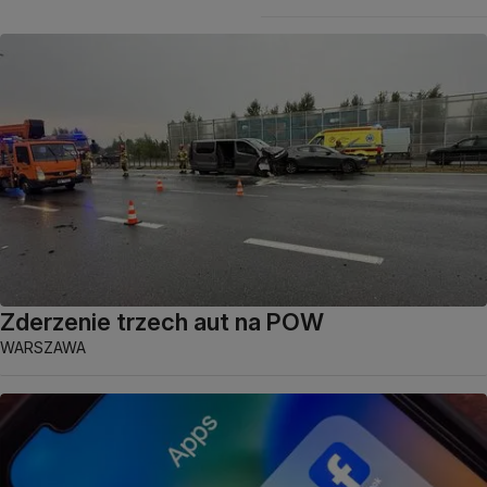
Zderzenie trzech aut na POW
WARSZAWA