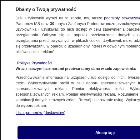
Dbamy o Twoją prywatność
Jeśli użytkownik wyrazi na to zgodę, my, nasze
podmioty stowarzys
Partnerów IAB oraz
30
innych Zaufanych Partnerów może przechowywa
użytkownika i uzyskiwać do nich dostęp w celu zapewnienia bardzi
przeglądania. Odbywa się to poprzez przetwarzanie danych os
przeglądania przechowywanych w plikach cookie. Użytkownik może udzie
POLSKA
się przetwarzaniu w oparciu o uzasadniony interes w dowolnym momencie
plików cookie i reklam”.
Prywatnym tramwajem po bułki.
Polityka Prywatności
Całkowicie legalnie
Wraz z naszymi partnerami przetwarzamy dane w celu zapewnienia:
Przechowywanie informacji na urządzeniu lub dostęp do nich. Tworzeni
7.10.2013, 06:20
treści. Wykorzystywanie profili w celu doboru spersonalizowanych tr
spersonalizowanych reklam. Pomiar efektywności treści. Wyko
spersonalizowanych reklam. Pomiar efektywności reklam. Rozumienie o
Udostępnij
kombinacji danych z różnych źródeł. Rozwój i ulepszanie usług. Wykor
do wyboru reklam.
Jeden z mieszkańców Łodzi jeździ sobie
Lista partnerów (dostawców)
tramwajem po bułki. Nie byłoby w tym nic
dziwnego, gdyby nie to, że to jego prywatny
tramwaj. Tomasz Adamkiewicz go odnowił,
Akceptuję
skończył kurs motorniczego i dostał zgodę na