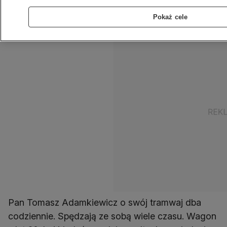
korzystanie z miejskich torów. Swój pojazd
Pokaż cele
znalazł na łódzkich działkach.
Pan Tomasz Adamkiewicz o swój tramwaj dba
codziennie. Spędzają ze sobą wiele czasu. Wagon