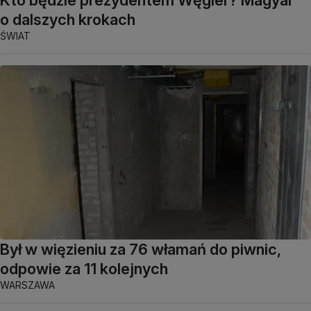
Kto będzie prezydentem Węgier? Magyar
o dalszych krokach
ŚWIAT
Był w więzieniu za 76 włamań do piwnic,
odpowie za 11 kolejnych
WARSZAWA