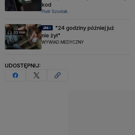
kod
Piotr Szostak
"24 godziny później już
33 min
nie żył"
WYWIAD MEDYCZNY
UDOSTĘPNIJ: