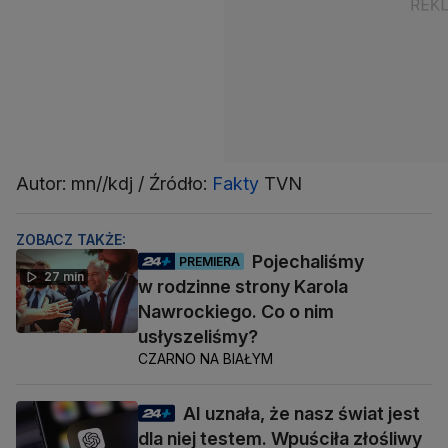
Autor: mn//kdj / Źródło:
Fakty
TVN
ZOBACZ TAKŻE:
Pojechaliśmy
PREMIERA
27 min
w rodzinne strony Karola
Nawrockiego. Co o nim
usłyszeliśmy?
CZARNO NA BIAŁYM
AI uznała, że nasz świat jest
dla niej testem. Wpuściła złośliwy