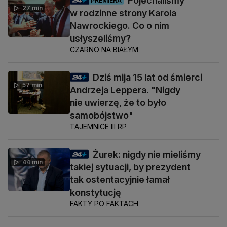
Pojechaliśmy
PREMIERA
27 min
w rodzinne strony Karola
Nawrockiego. Co o nim
usłyszeliśmy?
CZARNO NA BIAŁYM
Dziś mija 15 lat od śmierci
57 min
Andrzeja Leppera. "Nigdy
nie uwierzę, że to było
samobójstwo"
TAJEMNICE III RP
Żurek: nigdy nie mieliśmy
44 min
takiej sytuacji, by prezydent
tak ostentacyjnie łamał
konstytucję
FAKTY PO FAKTACH