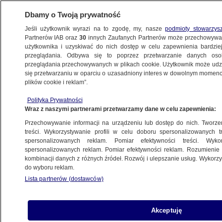
Dbamy o Twoją prywatność
Jeśli użytkownik wyrazi na to zgodę, my, nasze
podmioty stowarzys
Partnerów IAB oraz
30
innych Zaufanych Partnerów może przechowywa
użytkownika i uzyskiwać do nich dostęp w celu zapewnienia bardzi
przeglądania. Odbywa się to poprzez przetwarzanie danych os
przeglądania przechowywanych w plikach cookie. Użytkownik może udzie
POLSKA
się przetwarzaniu w oparciu o uzasadniony interes w dowolnym momencie
plików cookie i reklam”.
Zaognia się spór wokół Prokuratury
Polityka Prywatności
Krajowej. Jest zarządzenie w sprawie
Wraz z naszymi partnerami przetwarzamy dane w celu zapewnienia:
wstępu do budynku
Przechowywanie informacji na urządzeniu lub dostęp do nich. Tworzeni
treści. Wykorzystywanie profili w celu doboru spersonalizowanych tr
14.01.2024, 08:10
spersonalizowanych reklam. Pomiar efektywności treści. Wyko
spersonalizowanych reklam. Pomiar efektywności reklam. Rozumienie o
kombinacji danych z różnych źródeł. Rozwój i ulepszanie usług. Wykor
Udostępnij
do wyboru reklam.
Lista partnerów (dostawców)
Akceptuję