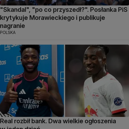
"Skandal", "po co przyszedł?". Posłanka PiS
krytykuje Morawieckiego i publikuje
nagranie
POLSKA
Real rozbił bank. Dwa wielkie ogłoszenia
w jeden dzień