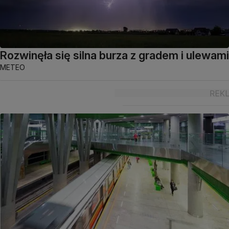
Rozwinęła się silna burza z gradem i ulewami
METEO