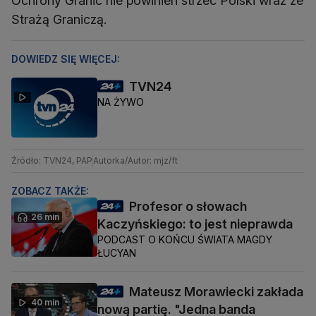
Ochrony Granic nie powinien strzec Polski wraz ze
Strażą Graniczą.
DOWIEDZ SIĘ WIĘCEJ:
TVN24
NA ŻYWO
Źródło: TVN24, PAP
Autorka/Autor: mjz/ft
ZOBACZ TAKŻE:
Profesor o słowach
26 min
Kaczyńskiego: to jest nieprawda
PODCAST O KOŃCU ŚWIATA MAGDY
ŁUCYAN
Mateusz Morawiecki zakłada
40 min
nową partię. "Jedna banda