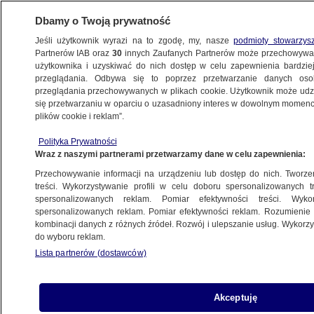
Dbamy o Twoją prywatność
Jeśli użytkownik wyrazi na to zgodę, my, nasze
podmioty stowarzys
Partnerów IAB oraz
30
innych Zaufanych Partnerów może przechowywa
użytkownika i uzyskiwać do nich dostęp w celu zapewnienia bardzi
przeglądania. Odbywa się to poprzez przetwarzanie danych os
przeglądania przechowywanych w plikach cookie. Użytkownik może udzie
POLSKA
się przetwarzaniu w oparciu o uzasadniony interes w dowolnym momencie
plików cookie i reklam”.
Prokurator chciał wyłączyć się ze sprawy
Polityka Prywatności
Bąkiewicza. Jest decyzja Korneluka
Wraz z naszymi partnerami przetwarzamy dane w celu zapewnienia:
Przechowywanie informacji na urządzeniu lub dostęp do nich. Tworzeni
6.08.2025, 14:47
treści. Wykorzystywanie profili w celu doboru spersonalizowanych tr
spersonalizowanych reklam. Pomiar efektywności treści. Wyko
spersonalizowanych reklam. Pomiar efektywności reklam. Rozumienie o
Udostępnij
kombinacji danych z różnych źródeł. Rozwój i ulepszanie usług. Wykor
do wyboru reklam.
Lista partnerów (dostawców)
Akceptuję