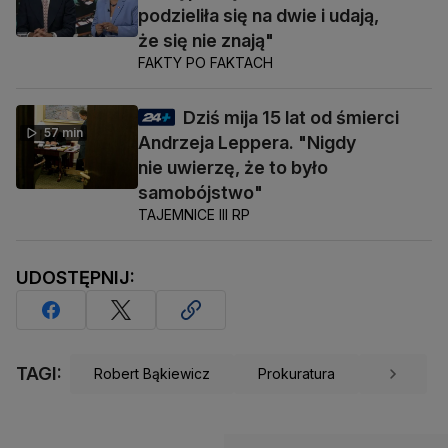
podzieliła się na dwie i udają,
że się nie znają"
FAKTY PO FAKTACH
Dziś mija 15 lat od śmierci
57 min
Andrzeja Leppera. "Nigdy
nie uwierzę, że to było
samobójstwo"
TAJEMNICE III RP
UDOSTĘPNIJ:
TAGI:
Robert Bąkiewicz
Prokuratura