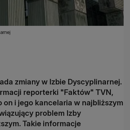
arnej
da zmiany w Izbie Dyscyplinarnej.
ormacji reporterki "Faktów" TVN,
o on i jego kancelaria w najbliższym
związujący problem Izby
szym. Takie informacje