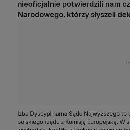
nieoficjalnie potwierdzili nam
Narodowego, którzy słyszeli de
Izba Dyscyplinarna Sądu Najwyższego to 
polskiego rządu z Komisją Europejską. W s
wschodzie, konflikt z Brukselą powinien b