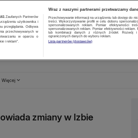
Wraz z naszymi partnerami przetwarzamy dane
161
Zaufanych Partnerów
Przechowywanie informacji na urządzeniu lub dostęp do nich.
treści. Wykorzystywanie profili w celu doboru spersonalizo
ządzeniu użytkownika i
spersonalizowanych reklam. Pomiar efektywności treś
bu przeglądania. Odbywa
spersonalizowanych reklam. Pomiar efektywności reklam. 
ania przechowywanych w
lub kombinacji danych z różnych źródeł. Rozwój i 
ograniczonych danych do wyboru reklam.
zetwarzaniu w oparciu o
ie i reklam”.
Lista partnerów (dostawców)
Więcej
owiada zmiany w Izbie