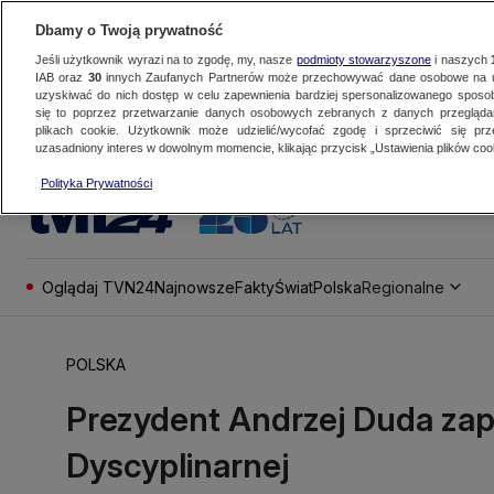
Dbamy o Twoją prywatność
Jeśli użytkownik wyrazi na to zgodę, my, nasze
podmioty stowarzyszone
i naszych
IAB oraz
30
innych Zaufanych Partnerów może przechowywać dane osobowe na ur
uzyskiwać do nich dostęp w celu zapewnienia bardziej spersonalizowanego sposo
się to poprzez przetwarzanie danych osobowych zebranych z danych przegląd
plikach cookie. Użytkownik może udzielić/wycofać zgodę i sprzeciwić się pr
uzasadniony interes w dowolnym momencie, klikając przycisk „Ustawienia plików cook
Polityka Prywatności
Oglądaj TVN24
Najnowsze
Fakty
Świat
Polska
Regionalne
POLSKA
Prezydent Andrzej Duda zap
Dyscyplinarnej