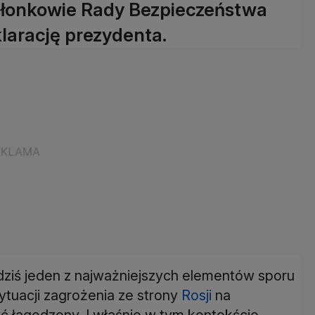
 członkowie Rady Bezpieczeństwa
klarację prezydenta.
dziś jeden z najważniejszych elementów sporu
ytuacji zagrożenia ze strony
Rosji
na
yć łagodzony. I właśnie w tym kontekście