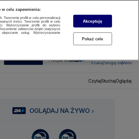
 w celu zapewnienia:
 Tworzenie profili w celu personalizacji
Akceptuję
wanych treści. Tworzenie profili w celu
ci. Wykorzystanie profili do wyboru
Rozumienie odbiorców dzięki statystyce
ulepszanie usług. Wykorzystywanie
Pokaż cele
SUBSKRYBUJ
Przejdź do
Szukaj
Zaloguj się
Menu
Czytaj
Słuchaj
Oglądaj
OGLĄDAJ NA ŻYWO