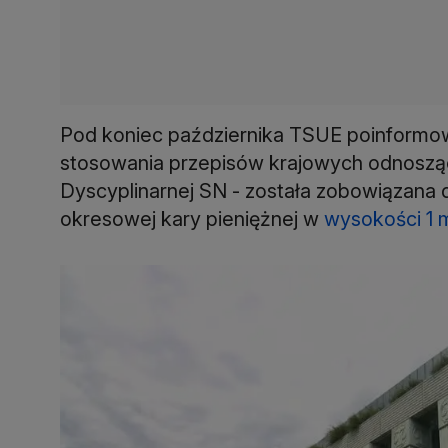
Pod koniec października TSUE poinformował
stosowania przepisów krajowych odnosząc
Dyscyplinarnej SN - została zobowiązana d
okresowej kary pieniężnej w
wysokości 1 m