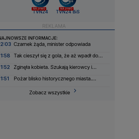
NA ŻYWO
NA ŻYWO
TVN24
TVN24 BiS
NAJNOWSZE INFORMACJE:
12:03
Czarnek żąda, minister odpowiada
11:58
Tak cieszył się z gola, że aż wpadł do
głębokiego tunelu
11:52
Zginęła kobieta. Szukają kierowcy i
świadków
11:51
Pożar blisko historycznego miasta.
"Bardzo się martwimy"
Zobacz wszystkie