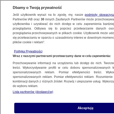
Dbamy o Twoją prywatność
Jeśli użytkownik wyrazi na to zgodę, my, nasze
podmioty stowarzys
Partnerów IAB oraz
30
innych Zaufanych Partnerów może przechowywa
użytkownika i uzyskiwać do nich dostęp w celu zapewnienia bardzi
przeglądania. Odbywa się to poprzez przetwarzanie danych os
przeglądania przechowywanych w plikach cookie. Użytkownik może udzie
POLSKA
się przetwarzaniu w oparciu o uzasadniony interes w dowolnym momencie
plików cookie i reklam”.
Premier: Bush otworzył się na polskie
Polityka Prywatności
postulaty ws. tarczy
Wraz z naszymi partnerami przetwarzamy dane w celu zapewnienia:
Przechowywanie informacji na urządzeniu lub dostęp do nich. Tworzeni
17.07.2007, 16:46
treści. Wykorzystywanie profili w celu doboru spersonalizowanych tr
spersonalizowanych reklam. Pomiar efektywności treści. Wyko
spersonalizowanych reklam. Pomiar efektywności reklam. Rozumienie o
Udostępnij
kombinacji danych z różnych źródeł. Rozwój i ulepszanie usług. Wykor
do wyboru reklam.
Lista partnerów (dostawców)
Akceptuję