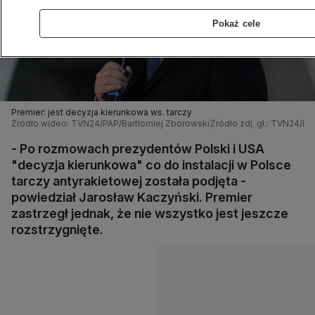
Pokaż cele
Premier: jest decyzja kierunkowa ws. tarczy
Źródło wideo: TVN24/PAP/Bartłomiej Zborowski
Źródło zdj. gł.: TVN24/P
- Po rozmowach prezydentów Polski i USA
"decyzja kierunkowa" co do instalacji w Polsce
tarczy antyrakietowej została podjęta -
powiedział Jarosław Kaczyński. Premier
zastrzegł jednak, że nie wszystko jest jeszcze
rozstrzygnięte.