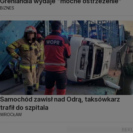
Grenlandia wydaje "mocne ostrzeżenie"
BIZNES
Samochód zawisł nad Odrą, taksówkarz
trafił do szpitala
WROCŁAW