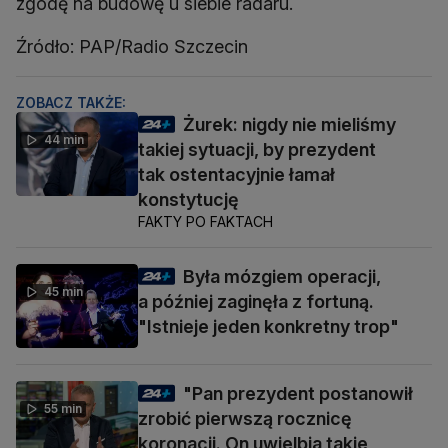
zgodę na budowę u siebie radaru.
Źródło: PAP/Radio Szczecin
ZOBACZ TAKŻE:
Żurek: nigdy nie mieliśmy
44 min
takiej sytuacji, by prezydent
tak ostentacyjnie łamał
konstytucję
FAKTY PO FAKTACH
Była mózgiem operacji,
45 min
a później zaginęła z fortuną.
"Istnieje jeden konkretny trop"
"Pan prezydent postanowił
55 min
zrobić pierwszą rocznicę
koronacji. On uwielbia takie