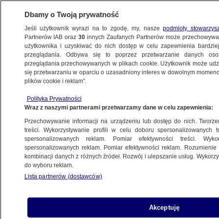
Dbamy o Twoją prywatność
Jeśli użytkownik wyrazi na to zgodę, my, nasze
podmioty stowarzys
Partnerów IAB oraz
30
innych Zaufanych Partnerów może przechowywa
użytkownika i uzyskiwać do nich dostęp w celu zapewnienia bardzi
przeglądania. Odbywa się to poprzez przetwarzanie danych os
przeglądania przechowywanych w plikach cookie. Użytkownik może udzie
POLSKA
się przetwarzaniu w oparciu o uzasadniony interes w dowolnym momencie
plików cookie i reklam”.
Orędzie prezydenta. "Postanowiłem
Polityka Prywatności
powierzyć misję sformowania rządu
Wraz z naszymi partnerami przetwarzamy dane w celu zapewnienia:
Mateuszowi Morawieckiemu"
Przechowywanie informacji na urządzeniu lub dostęp do nich. Tworzeni
treści. Wykorzystywanie profili w celu doboru spersonalizowanych tr
6.11.2023, 20:05
spersonalizowanych reklam. Pomiar efektywności treści. Wyko
spersonalizowanych reklam. Pomiar efektywności reklam. Rozumienie o
kombinacji danych z różnych źródeł. Rozwój i ulepszanie usług. Wykor
Udostępnij
do wyboru reklam.
Lista partnerów (dostawców)
Akceptuję