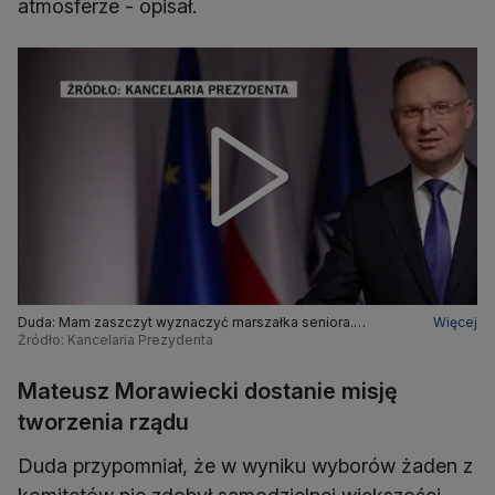
atmosferze - opisał.
Duda: Mam zaszczyt wyznaczyć marszałka seniora.
Więcej
Zdecydowałem o powierzeniu tej funkcji Markowi
Źródło: Kancelaria Prezydenta
Sawickiemu
Mateusz Morawiecki dostanie misję
tworzenia rządu
Duda przypomniał, że w wyniku wyborów żaden z