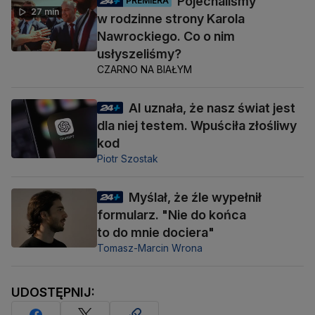
Pojechaliśmy
PREMIERA
27 min
w rodzinne strony Karola
Nawrockiego. Co o nim
usłyszeliśmy?
CZARNO NA BIAŁYM
AI uznała, że nasz świat jest
dla niej testem. Wpuściła złośliwy
kod
Piotr Szostak
Myślał, że źle wypełnił
formularz. "Nie do końca
to do mnie dociera"
Tomasz-Marcin Wrona
UDOSTĘPNIJ: