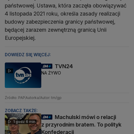
państwowej. Ustawa, która zaczęła obowiązywać
4 listopada 2021 roku, określa zasady realizacji
budowy zabezpieczenia granicy państwowej,
będącej zarazem zewnętrzną granicą Unii
Europejskiej.
DOWIEDZ SIĘ WIĘCEJ:
TVN24
NA ŻYWO
Źródło: PAP
Autorka/Autor: tm/gp
ZOBACZ TAKŻE:
Machulski mówi o relacji
1 godz 6 min
z przyrodnim bratem. To polityk
Konfederacji