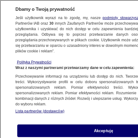
Dbamy o Twoją prywatność
Jeśli użytkownik wyrazi na to zgodę, my, nasze
podmioty stowarzys
Partnerów IAB oraz
30
innych Zaufanych Partnerów może przechowywa
użytkownika i uzyskiwać do nich dostęp w celu zapewnienia bardzi
przeglądania. Odbywa się to poprzez przetwarzanie danych os
przeglądania przechowywanych w plikach cookie. Użytkownik może udzie
POLSKA
się przetwarzaniu w oparciu o uzasadniony interes w dowolnym momencie
plików cookie i reklam”.
Na granicy z Rosją powstanie bariera
Polityka Prywatności
elektroniczna. Prace w terenie mają się
Wraz z naszymi partnerami przetwarzamy dane w celu zapewnienia:
rozpocząć w marcu
Przechowywanie informacji na urządzeniu lub dostęp do nich. Tworzeni
treści. Wykorzystywanie profili w celu doboru spersonalizowanych tr
12.12.2022, 08:44
spersonalizowanych reklam. Pomiar efektywności treści. Wyko
spersonalizowanych reklam. Pomiar efektywności reklam. Rozumienie o
kombinacji danych z różnych źródeł. Rozwój i ulepszanie usług. Wykor
Udostępnij
do wyboru reklam.
Lista partnerów (dostawców)
Akceptuję