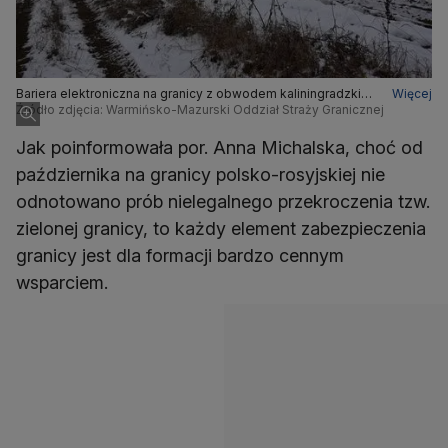
Bariera elektroniczna na granicy z obwodem kaliningradzkim
Więcej
będzie miała 199 kilometrów długości
Źródło zdjęcia: Warmińsko-Mazurski Oddział Straży Granicznej
Jak poinformowała por. Anna Michalska, choć od
października na granicy polsko-rosyjskiej nie
odnotowano prób nielegalnego przekroczenia tzw.
zielonej granicy, to każdy element zabezpieczenia
granicy jest dla formacji bardzo cennym