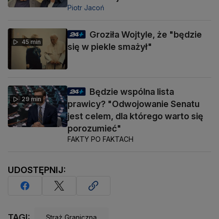
Piotr Jacoń
Groziła Wojtyle, że "będzie
45 min
się w piekle smażył"
Będzie wspólna lista
29 min
prawicy? "Odwojowanie Senatu
jest celem, dla którego warto się
porozumieć"
FAKTY PO FAKTACH
UDOSTĘPNIJ:
TAGI:
Straż Graniczna