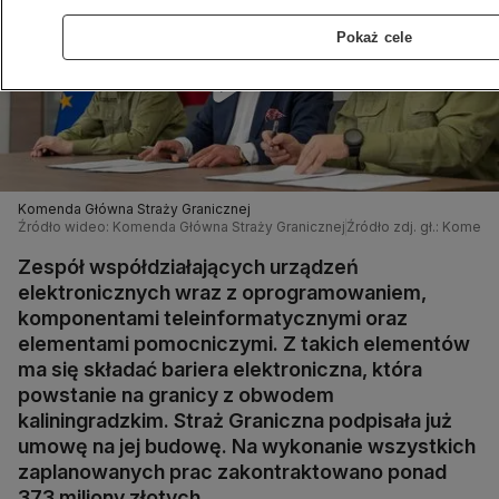
Pokaż cele
Komenda Główna Straży Granicznej
Źródło wideo: Komenda Główna Straży Granicznej
Źródło zdj. gł.: Komen
Zespół współdziałających urządzeń
elektronicznych wraz z oprogramowaniem,
komponentami teleinformatycznymi oraz
elementami pomocniczymi. Z takich elementów
ma się składać bariera elektroniczna, która
powstanie na granicy z obwodem
kaliningradzkim. Straż Graniczna podpisała już
umowę na jej budowę. Na wykonanie wszystkich
zaplanowanych prac zakontraktowano ponad
373 miliony złotych.