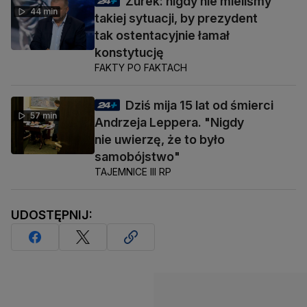
Żurek: nigdy nie mieliśmy
44 min
takiej sytuacji, by prezydent
tak ostentacyjnie łamał
konstytucję
FAKTY PO FAKTACH
Dziś mija 15 lat od śmierci
57 min
Andrzeja Leppera. "Nigdy
nie uwierzę, że to było
samobójstwo"
TAJEMNICE III RP
UDOSTĘPNIJ: