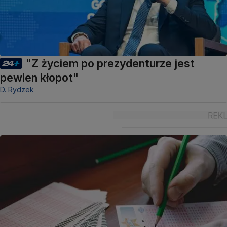
"Z życiem po prezydenturze jest
pewien kłopot"
D. Rydzek