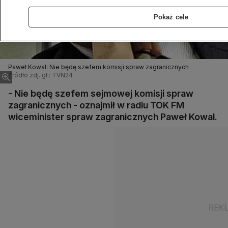
Pokaż cele
Paweł Kowal: Nie będę szefem komisji spraw zagranicznych
Źródło zdj. gł.: TVN24
- Nie będę szefem sejmowej komisji spraw
zagranicznych - oznajmił w radiu TOK FM
wiceminister spraw zagranicznych Paweł Kowal.