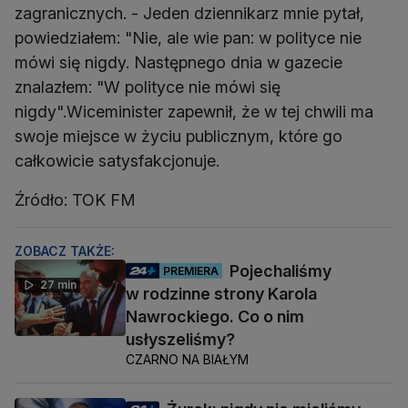
zagranicznych. - Jeden dziennikarz mnie pytał,
powiedziałem: "Nie, ale wie pan: w polityce nie
mówi się nigdy. Następnego dnia w gazecie
znalazłem: "W polityce nie mówi się
nigdy".Wiceminister zapewnił, że w tej chwili ma
swoje miejsce w życiu publicznym, które go
całkowicie satysfakcjonuje.
Źródło: TOK FM
ZOBACZ TAKŻE:
Pojechaliśmy
PREMIERA
27 min
w rodzinne strony Karola
Nawrockiego. Co o nim
usłyszeliśmy?
CZARNO NA BIAŁYM