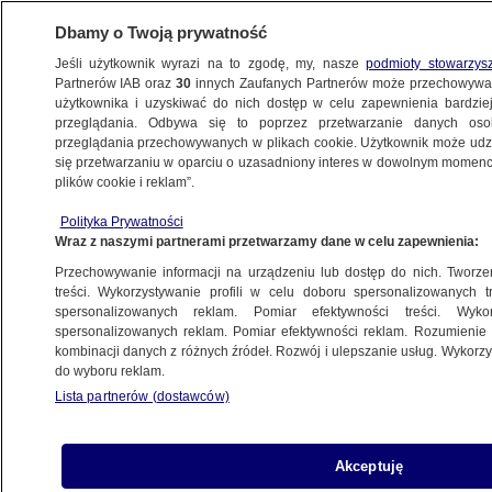
Dbamy o Twoją prywatność
Jeśli użytkownik wyrazi na to zgodę, my, nasze
podmioty stowarzys
Partnerów IAB oraz
30
innych Zaufanych Partnerów może przechowywa
użytkownika i uzyskiwać do nich dostęp w celu zapewnienia bardzi
przeglądania. Odbywa się to poprzez przetwarzanie danych os
przeglądania przechowywanych w plikach cookie. Użytkownik może udzie
POLSKA
się przetwarzaniu w oparciu o uzasadniony interes w dowolnym momencie
plików cookie i reklam”.
Kowal nie zastąpi Zalewskiego
Polityka Prywatności
Wraz z naszymi partnerami przetwarzamy dane w celu zapewnienia:
18.07.2007, 09:10
Przechowywanie informacji na urządzeniu lub dostęp do nich. Tworzeni
treści. Wykorzystywanie profili w celu doboru spersonalizowanych tr
Udostępnij
spersonalizowanych reklam. Pomiar efektywności treści. Wyko
spersonalizowanych reklam. Pomiar efektywności reklam. Rozumienie o
kombinacji danych z różnych źródeł. Rozwój i ulepszanie usług. Wykor
do wyboru reklam.
Lista partnerów (dostawców)
Akceptuję