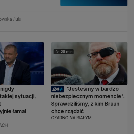
owska /lulu
25 min
 nigdy
"Jesteśmy w bardzo
takiej sytuacji,
niebezpiecznym momencie".
t
Sprawdziliśmy, z kim Braun
yjnie łamał
chce rządzić
CZARNO NA BIAŁYM
TACH