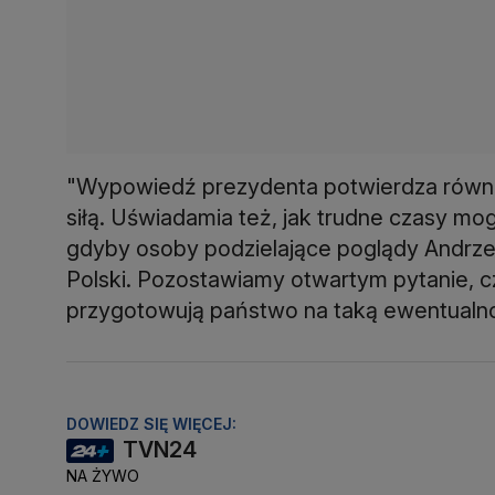
"Wypowiedź prezydenta potwierdza równie
siłą. Uświadamia też, jak trudne czasy mo
gdyby osoby podzielające poglądy Andrzej
Polski. Pozostawiamy otwartym pytanie, czy
przygotowują państwo na taką ewentualno
DOWIEDZ SIĘ WIĘCEJ:
TVN24
NA ŻYWO