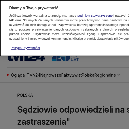
Dbamy o Twoją prywatność
Jeśli użytkownik wyrazi na to zgodę, my, nasze
podmioty stowarzyszone
i naszych
IAB oraz
30
innych Zaufanych Partnerów może przechowywać dane osobowe na ur
uzyskiwać do nich dostęp w celu zapewnienia bardziej spersonalizowanego sposo
się to poprzez przetwarzanie danych osobowych zebranych z danych przegląd
plikach cookie. Użytkownik może udzielić/wycofać zgodę i sprzeciwić się pr
uzasadniony interes w dowolnym momencie, klikając przycisk „Ustawienia plików cook
Polityka Prywatności
Oglądaj TVN24
Najnowsze
Fakty
Świat
Polska
Regionalne
POLSKA
Sędziowie odpowiedzieli na 
zastraszenia"