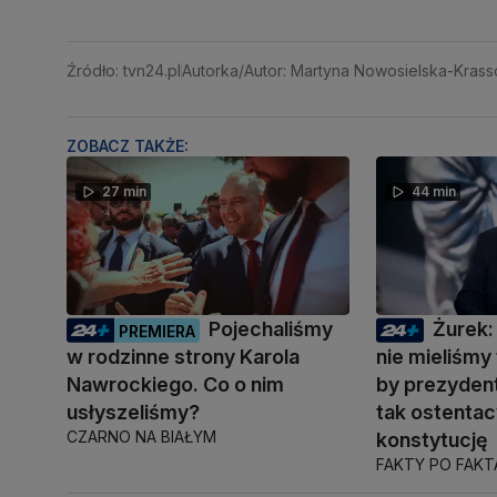
Źródło: tvn24.pl
Autorka/Autor: Martyna Nowosielska-Krass
ZOBACZ TAKŻE:
27 min
44 min
Pojechaliśmy
Żurek:
PREMIERA
w rodzinne strony Karola
nie mieliśmy 
Nawrockiego. Co o nim
by prezyden
usłyszeliśmy?
tak ostentac
CZARNO NA BIAŁYM
konstytucję
FAKTY PO FAK