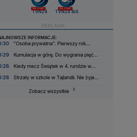
NA ŻYWO
NA ŻYWO
TVN24
TVN24 BiS
NAJNOWSZE INFORMACJE:
6:30
"Osoba prywatna". Pierwszy rok
postprezydenta Andrzeja Dudy
6:29
Kumulacja w górę. Do wygrania pięć
milionów złotych
6:28
Kiedy mecz Świątek w 4. rundzie w
Toronto?
6:28
Strzały w szkole w Tajlandii. Nie żyje
nauczyciel
Zobacz wszystkie