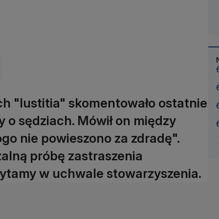
h "Iustitia" skomentowało ostatnie
 o sędziach. Mówił on między
ogo nie powieszono za zdradę".
alną próbę zastraszenia
zytamy w uchwale stowarzyszenia.