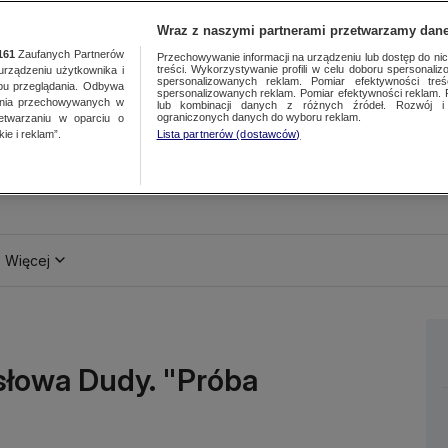
Wraz z naszymi partnerami przetwarzamy dane
161
Zaufanych Partnerów
Przechowywanie informacji na urządzeniu lub dostęp do nich.
treści. Wykorzystywanie profili w celu doboru spersonalizo
ządzeniu użytkownika i
spersonalizowanych reklam. Pomiar efektywności treś
bu przeglądania. Odbywa
spersonalizowanych reklam. Pomiar efektywności reklam. 
ania przechowywanych w
lub kombinacji danych z różnych źródeł. Rozwój i 
ograniczonych danych do wyboru reklam.
zetwarzaniu w oparciu o
ie i reklam”.
Lista partnerów (dostawców)
Więcej
słowa Dudy. "Próba