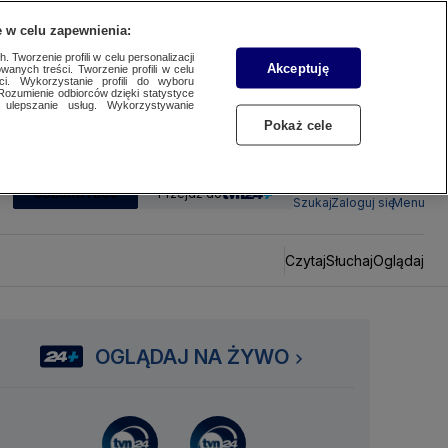
 w celu zapewnienia:
 Tworzenie profili w celu personalizacji
Akceptuję
wanych treści. Tworzenie profili w celu
ci. Wykorzystanie profili do wyboru
Rozumienie odbiorców dzięki statystyce
ulepszanie usług. Wykorzystywanie
Pokaż cele
SUBSKRYBUJ
Przejdź do
Szukaj
Zaloguj się
Menu
Czytaj
Słuchaj
Oglądaj
OGLĄDAJ NA ŻYWO