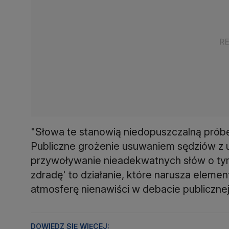
"Słowa te stanowią niedopuszczalną prób
Publiczne grożenie usuwaniem sędziów z 
przywoływanie nieadekwatnych słów o tym
zdradę' to działanie, które narusza eleme
atmosferę nienawiści w debacie publiczne
DOWIEDZ SIĘ WIĘCEJ: