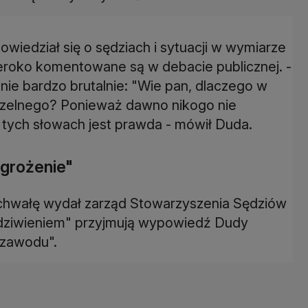
wiedział się o sędziach i sytuacji w wymiarze
zeroko komentowane są w debacie publicznej. -
ie bardzo brutalnie: "Wie pan, dlaczego w
zczelnego? Ponieważ dawno nikogo nie
 tych słowach jest prawda - mówił Duda.
 grożenie"
chwałę wydał zarząd Stowarzyszenia Sędziów
ą i zdziwieniem" przyjmują wypowiedź Dudy
 zawodu".