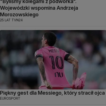
"Byliśmy kolegami z podwórka".
Wojewódzki wspomina Andrzeja
Morozowskiego
25 LAT TVN24
Piękny gest dla Messiego, który stracił ojca
EUROSPORT