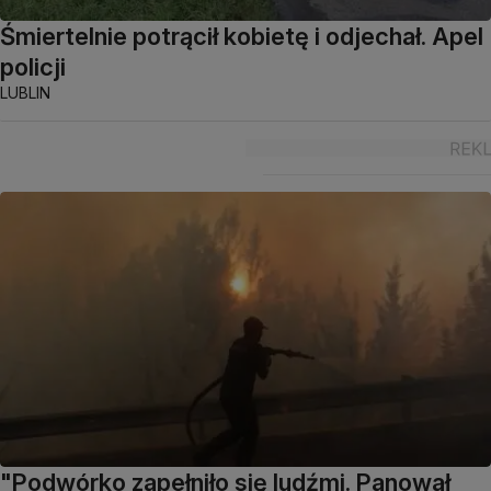
Śmiertelnie potrącił kobietę i odjechał. Apel
policji
LUBLIN
"Podwórko zapełniło się ludźmi. Panował