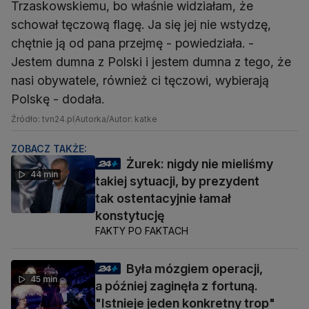
Trzaskowskiemu, bo właśnie widziałam, że
schował tęczową flagę. Ja się jej nie wstydzę,
chętnie ją od pana przejmę - powiedziała. -
Jestem dumna z Polski i jestem dumna z tego, że
nasi obywatele, również ci tęczowi, wybierają
Polskę - dodała.
Źródło: tvn24.pl
Autorka/Autor: katke
ZOBACZ TAKŻE:
Żurek: nigdy nie mieliśmy
44 min
takiej sytuacji, by prezydent
tak ostentacyjnie łamał
konstytucję
FAKTY PO FAKTACH
Była mózgiem operacji,
45 min
a później zaginęła z fortuną.
"Istnieje jeden konkretny trop"