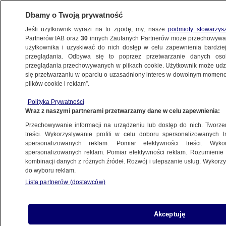
Dbamy o Twoją prywatność
Jeśli użytkownik wyrazi na to zgodę, my, nasze
podmioty stowarzys
Partnerów IAB oraz
30
innych Zaufanych Partnerów może przechowywa
użytkownika i uzyskiwać do nich dostęp w celu zapewnienia bardzi
przeglądania. Odbywa się to poprzez przetwarzanie danych os
przeglądania przechowywanych w plikach cookie. Użytkownik może udzie
WYBORY 2025
się przetwarzaniu w oparciu o uzasadniony interes w dowolnym momencie
plików cookie i reklam”.
Nawrocki z flagami. Tęczową postawił
Polityka Prywatności
przed Trzaskowskim
Wraz z naszymi partnerami przetwarzamy dane w celu zapewnienia:
Przechowywanie informacji na urządzeniu lub dostęp do nich. Tworzeni
11.04.2025, 22:26
treści. Wykorzystywanie profili w celu doboru spersonalizowanych tr
spersonalizowanych reklam. Pomiar efektywności treści. Wyko
spersonalizowanych reklam. Pomiar efektywności reklam. Rozumienie o
Udostępnij
kombinacji danych z różnych źródeł. Rozwój i ulepszanie usług. Wykor
do wyboru reklam.
Lista partnerów (dostawców)
Akceptuję