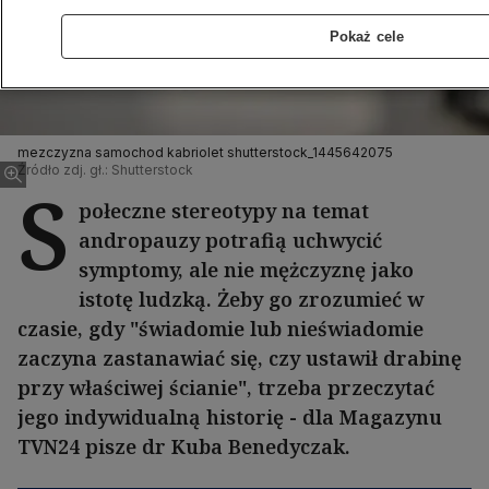
Pokaż cele
mezczyzna samochod kabriolet shutterstock_1445642075
Źródło zdj. gł.: Shutterstock
S
połeczne stereotypy na temat
andropauzy potrafią uchwycić
symptomy, ale nie mężczyznę jako
istotę ludzką. Żeby go zrozumieć w
czasie, gdy "świadomie lub nieświadomie
zaczyna zastanawiać się, czy ustawił drabinę
przy właściwej ścianie", trzeba przeczytać
jego indywidualną historię - dla Magazynu
TVN24 pisze dr Kuba Benedyczak.