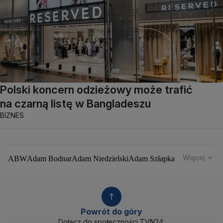
Polski koncern odzieżowy może trafić
na czarną listę w Bangladeszu
BIZNES
Więcej
ABW
Adam Bodnar
Adam Niedzielski
Adam Szłapka
Administracja Donalda Trumpa
Agencja Bezpieczeństwa Wewnętrznego
Agrounia
Alaksandr Łukaszenka
Aleksander Kwaśniewski
Aleksandra Dulkiewicz
Alert RCB
Powrót do góry
Ambasada USA w Polsce
Andrzej Duda
Białoruś
Dołącz do społeczności TVN24: