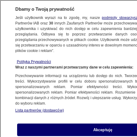
Dbamy o Twoją prywatność
Jeśli użytkownik wyrazi na to zgodę, my, nasze
podmioty stowarzys
Partnerów IAB oraz
30
innych Zaufanych Partnerów może przechowywa
użytkownika i uzyskiwać do nich dostęp w celu zapewnienia bardzi
przeglądania. Odbywa się to poprzez przetwarzanie danych os
przeglądania przechowywanych w plikach cookie. Użytkownik może udzie
się przetwarzaniu w oparciu o uzasadniony interes w dowolnym momencie
POLSKA
plików cookie i reklam”.
Andropauza, czyli jestem
tylko mężczyzną
Polityka Prywatności
Wraz z naszymi partnerami przetwarzamy dane w celu zapewnienia:
30.10.2021, 00:01
Przechowywanie informacji na urządzeniu lub dostęp do nich. Tworzeni
treści. Wykorzystywanie profili w celu doboru spersonalizowanych tr
Udostępnij
spersonalizowanych reklam. Pomiar efektywności treści. Wyko
spersonalizowanych reklam. Pomiar efektywności reklam. Rozumienie o
kombinacji danych z różnych źródeł. Rozwój i ulepszanie usług. Wykor
do wyboru reklam.
Lista partnerów (dostawców)
Akceptuję