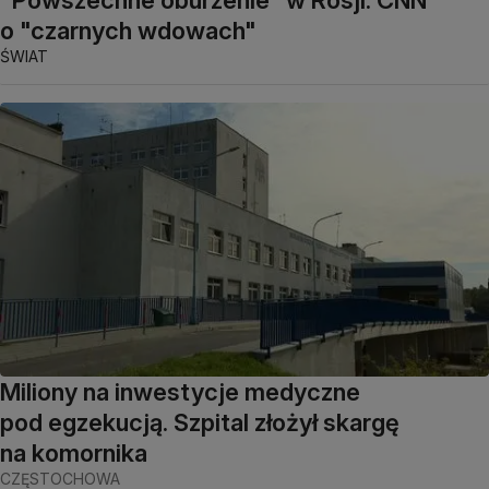
"Powszechne oburzenie" w Rosji. CNN
o "czarnych wdowach"
ŚWIAT
Miliony na inwestycje medyczne
pod egzekucją. Szpital złożył skargę
na komornika
CZĘSTOCHOWA