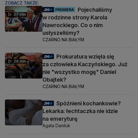
ZOBACZ TAKŻE:
Pojechaliśmy
PREMIERA
27 min
w rodzinne strony Karola
Nawrockiego. Co o nim
usłyszeliśmy?
CZARNO NA BIAŁYM
Prokuratura wzięła się
28 min
za człowieka Kaczyńskiego. Już
nie "wszystko mogę" Daniel
Obajtek?
CZARNO NA BIAŁYM
Spóźnieni kochankowie?
Lekarka: łechtaczka nie idzie
na emeryturę
Agata Daniluk