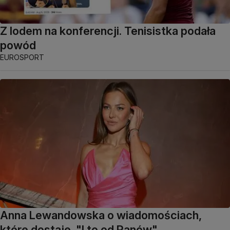
Z lodem na konferencji. Tenisistka podała
powód
EUROSPORT
Anna Lewandowska o wiadomościach,
które dostaje. "I to od Panów"