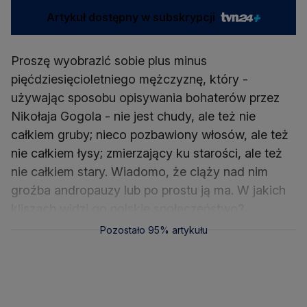
Artykuł dostępny w subskrypcji
Proszę wyobrazić sobie plus minus
pięćdziesięcioletniego mężczyznę, który -
używając sposobu opisywania bohaterów przez
Nikołaja Gogola - nie jest chudy, ale też nie
całkiem gruby; nieco pozbawiony włosów, ale też
nie całkiem łysy; zmierzający ku starości, ale też
nie całkiem stary. Wiadomo, że ciąży nad nim
groźba andropauzy lub po prostu ją ma. W jakich
kliszach widzi go polskie społeczeństwo?
Pozostało 95% artykułu