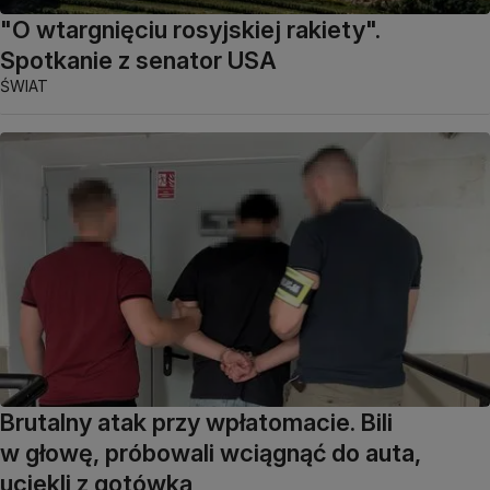
"O wtargnięciu rosyjskiej rakiety".
Spotkanie z senator USA
ŚWIAT
Brutalny atak przy wpłatomacie. Bili
w głowę, próbowali wciągnąć do auta,
uciekli z gotówką