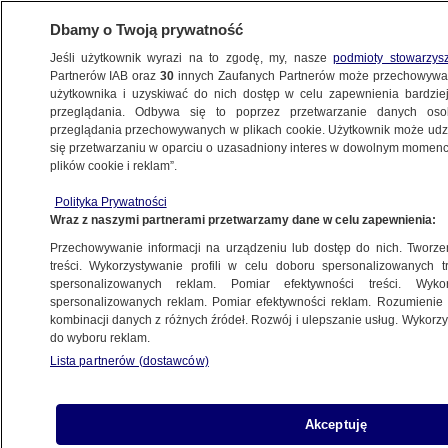
Dbamy o Twoją prywatność
Jeśli użytkownik wyrazi na to zgodę, my, nasze
podmioty stowarzys
Partnerów IAB oraz
30
innych Zaufanych Partnerów może przechowywa
użytkownika i uzyskiwać do nich dostęp w celu zapewnienia bardzi
przeglądania. Odbywa się to poprzez przetwarzanie danych os
przeglądania przechowywanych w plikach cookie. Użytkownik może udzie
się przetwarzaniu w oparciu o uzasadniony interes w dowolnym momencie
POLSKA
plików cookie i reklam”.
Najczystszy syn wolności,
szydełkujący generał. Czego
Polityka Prywatności
Wraz z naszymi partnerami przetwarzamy dane w celu zapewnienia:
nie wiecie o Kościuszce
Przechowywanie informacji na urządzeniu lub dostęp do nich. Tworzeni
treści. Wykorzystywanie profili w celu doboru spersonalizowanych tr
spersonalizowanych reklam. Pomiar efektywności treści. Wyko
Aleksander Przybylski
spersonalizowanych reklam. Pomiar efektywności reklam. Rozumienie o
4.07.2026, 07:31
kombinacji danych z różnych źródeł. Rozwój i ulepszanie usług. Wykor
do wyboru reklam.
Posłuchaj artykułu
Lista partnerów (dostawców)
Czyta lektor AI
Akceptuję