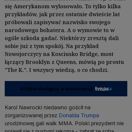
się Amerykanom wylosowało. To tylko kilka
przykładów, jak przez ostatnie dwieście lat
próbowali zapisywać nazwisko swojego
narodowego bohatera. A o wymowie to w
ogóle szkoda gadać. Niektórzy zresztą dali
sobie już z tym spokój. Na przykład
Nowojorczycy na Kosciusko Bridge, most
łączący Brooklyn z Queens, mówią po prostu
"The K.". I wszyscy wiedzą, o co chodzi.
Artykuł dostępny w subskrypcji
Karol Nawrocki niedawno gościł na
zorganizowanej przez
Donalda Trumpa
urodzinowej gali walk MMA. Polski prezydent nie
pojawił się z pustymi rękoma - zabrał ze sobą