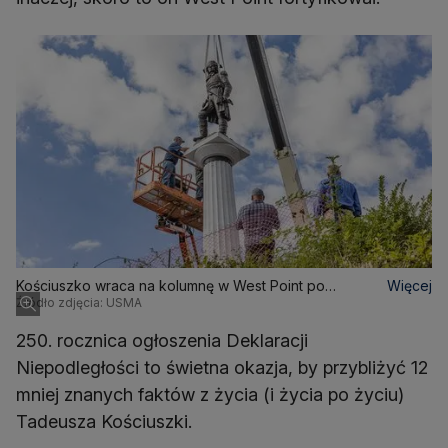
Kościuszko wraca na kolumnę w West Point po
Więcej
Źródło zdjęcia: USMA
renowacji w 2024 roku
250. rocznica ogłoszenia Deklaracji
Niepodległości to świetna okazja, by przybliżyć 12
mniej znanych faktów z życia (i życia po życiu)
Tadeusza Kościuszki.