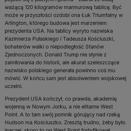
ważącą 120 kilogramów marmurową tablicę. Być
może w przyszłości ozdobi ona Łuk Triumfalny w
Arlington, którego budowa jest marzeniem
prezydenta USA. Na tablicy wyryto nazwiska
Kazimierza Pułaskiego i Tadeusza Kościuszki,
bohaterów walki o niepodległość Stanów
Zjednoczonych. Donald Trump nie słynie z
zamiłowania do historii, ale akurat szeleszczące
nazwisko polskiego generała powinno coś mu
mówić. W końcu sam jest absolwentem wojskowej
uczelni.
Prezydent USA kończył, co prawda, akademię
wojenną w Nowym Jorku, a nie elitarne West
Point. A to tam swój pomnik górujący nad rzeką
Hudson ma Kościuszko. Zresztą trudno, żeby było
inaczej, skoro to on West Point fortyfikował.