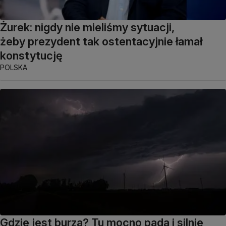
Żurek: nigdy nie mieliśmy sytuacji,
żeby prezydent tak ostentacyjnie łamał
konstytucję
POLSKA
Gdzie jest burza? Tu mocno pada i silnie