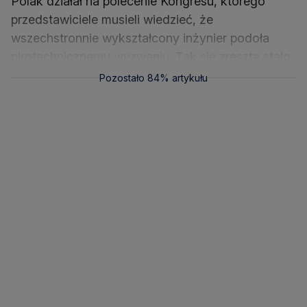
Polak działał na polecenie Kongresu, którego
przedstawiciele musieli wiedzieć, że
wszechstronnie wykształcony inżynier podoła
pirotechnicznemu wyzwaniu. Tak się zresztą stało.
Pozostało 84% artykułu