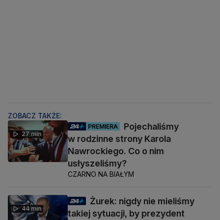
ZOBACZ TAKŻE:
Pojechaliśmy
PREMIERA
27 min
w rodzinne strony Karola
Nawrockiego. Co o nim
usłyszeliśmy?
CZARNO NA BIAŁYM
Żurek: nigdy nie mieliśmy
44 min
takiej sytuacji, by prezydent