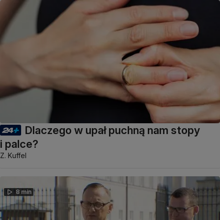
Dlaczego w upał puchną nam stopy
i palce?
Z. Kuffel
8 min