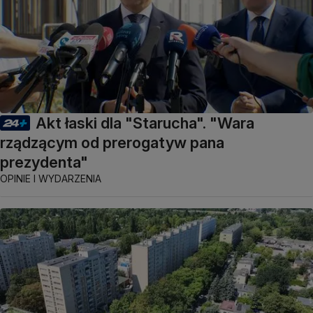
Akt łaski dla "Starucha". "Wara
rządzącym od prerogatyw pana
prezydenta"
OPINIE I WYDARZENIA