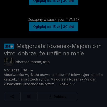
Oglądaj od 15 zł | 30 dni
Dostępny w subskrypcji TVN24+
Oglądaj od 15 zł | 30 dni
Małgorzata Rozenek-Majdan o in
vitro: dobrze, że trafiło na mnie
Usłyszeć mama, tata
9.04.2022
30 min
Absolwentka
wydział
u
prawa,
osobowość
telewizyjna,
autorka
książ
ek,
mama
trzech
synó
w.
Mał
gorzata
Rozenek-
Majdan
kilkakrotnie
przechodził
a
przez
Rozwiń
Pobierz