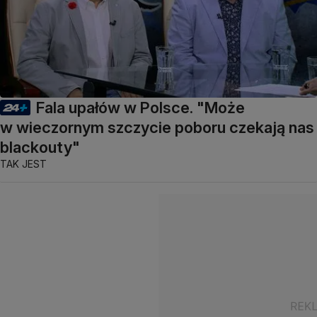
Fala upałów w Polsce. "Może
w wieczornym szczycie poboru czekają nas
blackouty"
TAK JEST