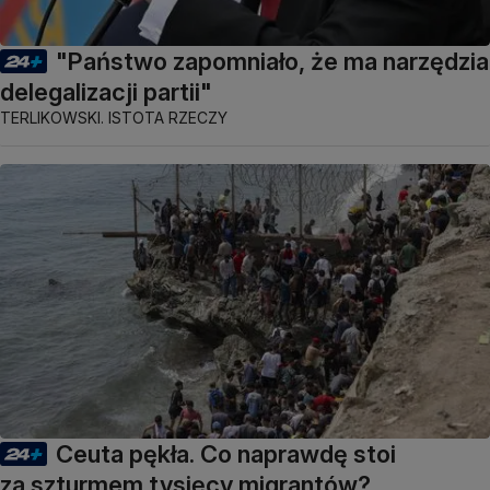
"Państwo zapomniało, że ma narzędzia
delegalizacji partii"
TERLIKOWSKI. ISTOTA RZECZY
Ceuta pękła. Co naprawdę stoi
za szturmem tysięcy migrantów?