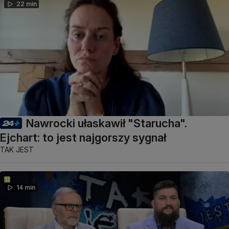
22 min
Nawrocki ułaskawił "Starucha".
Ejchart: to jest najgorszy sygnał
TAK JEST
14 min