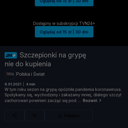
Oglądaj od 15 zł | 30 dni
Dostępny w subskrypcji TVN24+
Oglądaj od 15 zł | 30 dni
Szczepionki na grypę
nie do kupienia
Polska i Świat
6.01.2021
4 min
W
tym
roku
sezon
na
grypę
opóź
nił
a
pandemia
koronawirusa.
Spotykamy
się,
wychodzimy
i
zakaż
amy
mniej,
dlatego
szczyt
zachorowań
powinien
zacząć
się
pod
Rozwiń
Pobierz