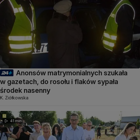
Anonsów matrymonialnych szukała
w gazetach, do rosołu i flaków sypała
środek nasenny
K. Ziółkowska
41 min