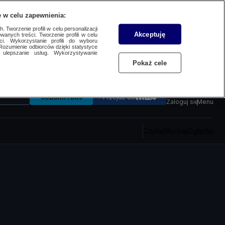
 w celu zapewnienia:
 Tworzenie profili w celu personalizacji
Akceptuję
wanych treści. Tworzenie profili w celu
ci. Wykorzystanie profili do wyboru
Rozumienie odbiorców dzięki statystyce
ulepszanie usług. Wykorzystywanie
Pokaż cele
SUBSKRYBUJ
Przejdź do
Zaloguj się
Menu
Czytaj
Słuchaj
Oglądaj