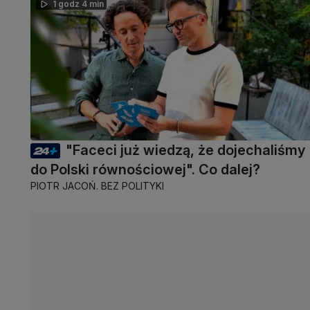
1 godz 4 min
"Faceci już wiedzą, że dojechaliśmy
do Polski równościowej". Co dalej?
PIOTR JACOŃ. BEZ POLITYKI