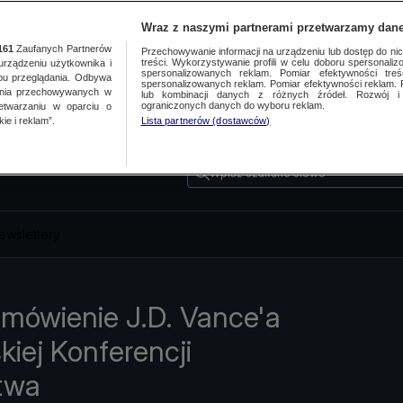
Wraz z naszymi partnerami przetwarzamy dane
161
Zaufanych Partnerów
Przechowywanie informacji na urządzeniu lub dostęp do nich.
treści. Wykorzystywanie profili w celu doboru spersonalizo
ządzeniu użytkownika i
spersonalizowanych reklam. Pomiar efektywności treś
bu przeglądania. Odbywa
spersonalizowanych reklam. Pomiar efektywności reklam. 
ania przechowywanych w
lub kombinacji danych z różnych źródeł. Rozwój i 
ograniczonych danych do wyboru reklam.
zetwarzaniu w oparciu o
ie i reklam”.
Lista partnerów (dostawców)
Wpisz szukane słowo
ewslettery
emówienie J.D. Vance'a
kiej Konferencji
twa