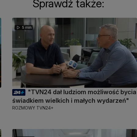
Sprawdź także:
5 min
"TVN24 dał ludziom możliwość bycia
świadkiem wielkich i małych wydarzeń"
ROZMOWY TVN24+