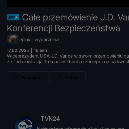
Całe przemówienie J.D. Va
Konferencji Bezpieczeństwa
Opinie i wydarzenia
17.02.2025
19 min
Wiceprezydent
USA
J.
D.
Vance
w
swoim
przemó
wieniu
n
ż
e "
administracja
Trumpa
jest
bardzo
zaniepokojona
kwes
Udostępnij
Pobierz
TVN24