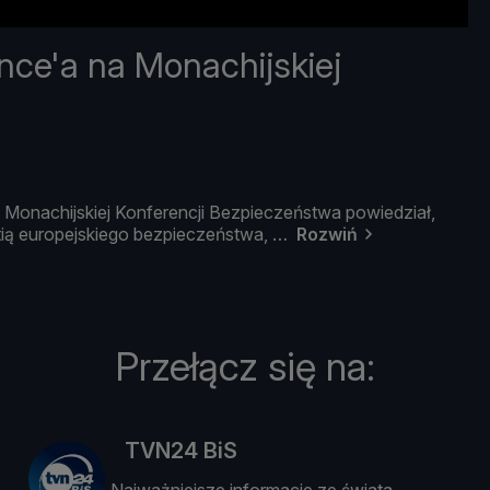
nce'a na Monachijskiej
a
Monachijskiej
Konferencji
Bezpieczeń
stwa
powiedział,
tią
europejskiego
bezpieczeń
stwa,
Rozwiń
Przełącz się na:
TVN24 BiS