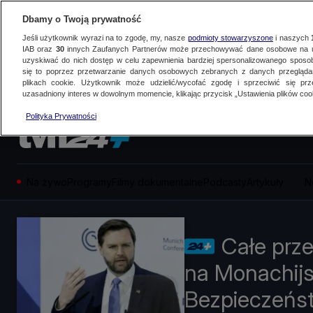
Dbamy o Twoją prywatność
Jeśli użytkownik wyrazi na to zgodę, my, nasze
podmioty stowarzyszone
i naszych
IAB oraz
30
innych Zaufanych Partnerów może przechowywać dane osobowe na ur
uzyskiwać do nich dostęp w celu zapewnienia bardziej spersonalizowanego sposo
się to poprzez przetwarzanie danych osobowych zebranych z danych przegląd
plikach cookie. Użytkownik może udzielić/wycofać zgodę i sprzeciwić się pr
uzasadniony interes w dowolnym momencie, klikając przycisk „Ustawienia plików cook
Polityka Prywatności
Na żywo
Programy
Filmy dokumentalne
Podcasty
Artykuły
N
Całe prz
na Monachijs
Bezpieczeńs