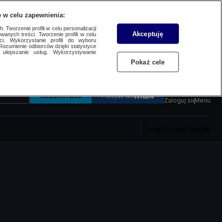
 w celu zapewnienia:
 Tworzenie profili w celu personalizacji
Akceptuję
wanych treści. Tworzenie profili w celu
ci. Wykorzystanie profili do wyboru
Rozumienie odbiorców dzięki statystyce
ulepszanie usług. Wykorzystywanie
Pokaż cele
SUBSKRYBUJ
Przejdź do
Zaloguj się
Menu
Czytaj
Słuchaj
Oglądaj