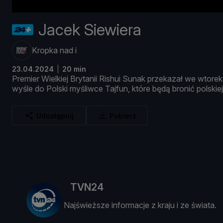
Jacek Siewiera
Kropka nad i
23.04.2024
20 min
Premier
Wielkiej
Brytanii
Rishui
Sunak
przekazał
we
wtore
wyś
le
do
Polski
myś
liwce
Tajfun,
któ
re
bę
dą
bronić
polskie
Udostępnij
Pobierz
TVN24
Najświeższe informacje z kraju i ze świata.