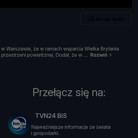
Wersja audio
k
w
Warszawie, ż
e
w
ramach
wsparcia
Wielka
Brytania
j
przestrzeni
powietrznej.
Dodał, ż
e
w
Rozwiń
Przełącz się na:
TVN24 BiS
Najważniejsze informacje ze świata
i gospodarki.