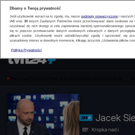
Dbamy o Twoją prywatność
Jeśli użytkownik wyrazi na to zgodę, my, nasze
podmioty stowarzyszone
i naszych
IAB oraz
30
innych Zaufanych Partnerów może przechowywać dane osobowe na ur
uzyskiwać do nich dostęp w celu zapewnienia bardziej spersonalizowanego sposo
się to poprzez przetwarzanie danych osobowych zebranych z danych przegląd
plikach cookie. Użytkownik może udzielić/wycofać zgodę i sprzeciwić się pr
uzasadniony interes w dowolnym momencie, klikając przycisk „Ustawienia plików cook
Polityka Prywatności
Na żywo
Programy
Filmy dokumentalne
Podcasty
Artykuły
N
Jacek Si
Kropka nad i