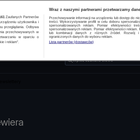
Wraz z naszymi partnerami przetwarzamy dane
161
Zaufanych Partnerów
Przechowywanie informacji na urządzeniu lub dostęp do nich.
treści. Wykorzystywanie profili w celu doboru spersonalizo
ządzeniu użytkownika i
spersonalizowanych reklam. Pomiar efektywności treś
bu przeglądania. Odbywa
spersonalizowanych reklam. Pomiar efektywności reklam. 
ania przechowywanych w
lub kombinacji danych z różnych źródeł. Rozwój i 
ograniczonych danych do wyboru reklam.
zetwarzaniu w oparciu o
ie i reklam”.
Lista partnerów (dostawców)
Wpisz szukane słowo
ewslettery
ewiera