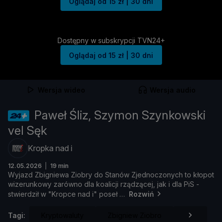
Oglądaj od 15 zł | 30 dni
Dostępny w subskrypcji TVN24+
Oglądaj od 15 zł | 30 dni
Wersja wideo
Wersja audio
Paweł Śliz, Szymon Szynkowski
vel Sęk
Kropka nad i
12.05.2026
19 min
Wyjazd
Zbigniewa
Ziobry
do
Stanó
w
Zjednoczonych
to
kł
opot
wizerunkowy
zaró
wno
dla
koalicji
rzą
dzą
cej,
jak
i
dla
PiS -
stwierdził
w "
Kropce
nad
i"
poseł
Rozwiń
Tagi:
Kryptowaluty
Zbigniew Ziobro