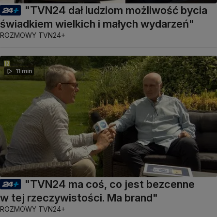
"TVN24 dał ludziom możliwość bycia
świadkiem wielkich i małych wydarzeń"
ROZMOWY TVN24+
11 min
"TVN24 ma coś, co jest bezcenne
w tej rzeczywistości. Ma brand"
ROZMOWY TVN24+