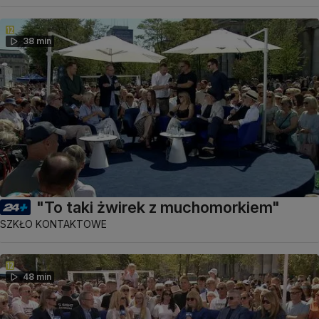
38 min
"To taki żwirek z muchomorkiem"
SZKŁO KONTAKTOWE
48 min