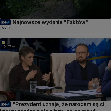
Najnowsze wydanie "Faktów"
FAKTY
12 min
"Prezydent uznaje, że narodem są ci,
którzy zgadzają się z tym, co on mówi"