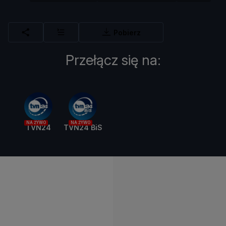
Pobierz
Przełącz się na:
NA ŻYWO
NA ŻYWO
TVN24
TVN24 BiS