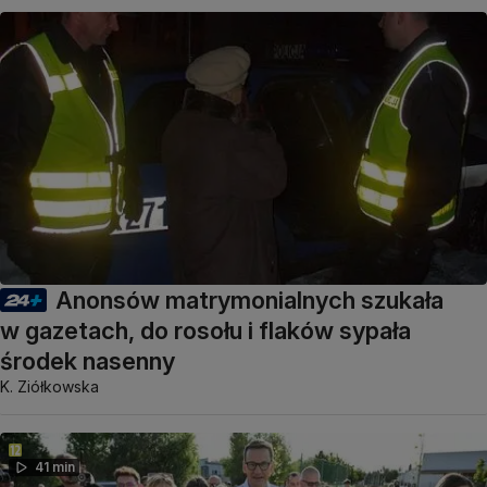
Anonsów matrymonialnych szukała
w gazetach, do rosołu i flaków sypała
środek nasenny
K. Ziółkowska
41 min