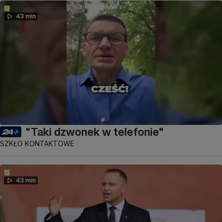
43 min
"Taki dzwonek w telefonie"
SZKŁO KONTAKTOWE
43 min