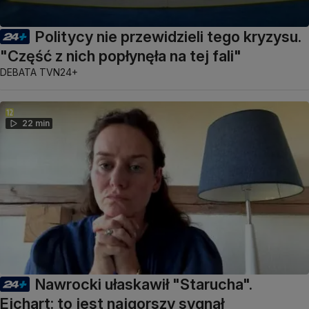
Politycy nie przewidzieli tego kryzysu.
"Część z nich popłynęła na tej fali"
DEBATA TVN24+
22 min
Nawrocki ułaskawił "Starucha".
Ejchart: to jest najgorszy sygnał