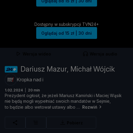
Oglądaj od 15 zł | 30 dni
Dostępny w subskrypcji TVN24+
Oglądaj od 15 zł | 30 dni
Wersja wideo
Wersja audio
Dariusz Mazur, Michał Wójcik
Kropka nad i
1.02.2024
20 min
Prezydent
ogł
osił, ż
e
jeż
eli
Mariusz
Kamiń
ski
i
Maciej
Wą
sik
nie
bę
dą
mogli
wypeł
niać
swoich
mandató
w
w
Sejmie,
to
bę
dzie
albo
wetował
ustawy
albo
Rozwiń
Pobierz