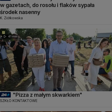
w gazetach, do rosołu i flaków sypała
środek nasenny
K. Ziółkowska
41 min
"Pizza z małym skwarkiem"
SZKŁO KONTAKTOWE