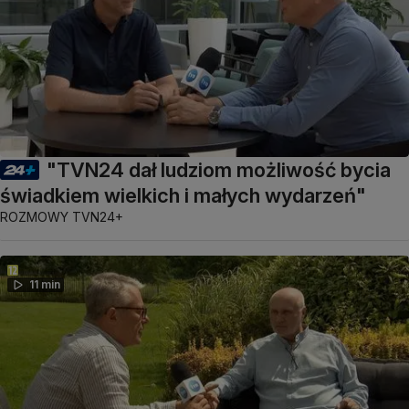
"TVN24 dał ludziom możliwość bycia
świadkiem wielkich i małych wydarzeń"
ROZMOWY TVN24+
11 min