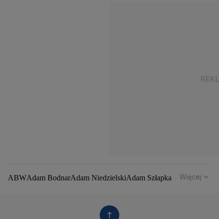
Więcej
ABW
Adam Bodnar
Adam Niedzielski
Adam Szłapka
Administracja Donalda Trumpa
Agencja Bezpieczeństwa Wewnętrznego
Agrounia
Alaksandr Łukaszenka
Aleksander Kwaśniewski