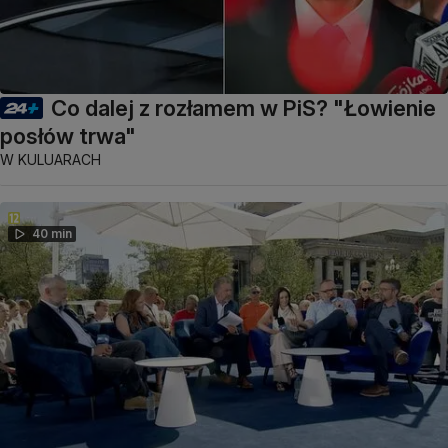
Co dalej z rozłamem w PiS? "Łowienie
posłów trwa"
W KULUARACH
40 min