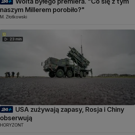
Wolta byłego premiera. "Co się z tym
naszym Millerem porobiło?"
M. Złotkowski
23 min
USA zużywają zapasy, Rosja i Chiny
obserwują
HORYZONT