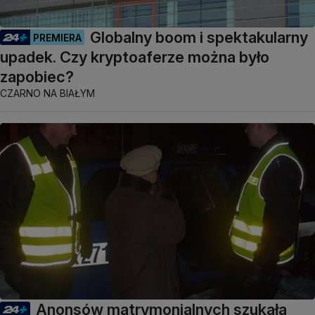
Globalny boom i spektakularny
PREMIERA
upadek. Czy kryptoaferze można było
zapobiec?
CZARNO NA BIAŁYM
Anonsów matrymonialnych szukała