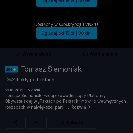
Oglądaj od 15 zł | 30 dni
Dostępny w subskrypcji TVN24+
Oglądaj od 15 zł | 30 dni
Wersja wideo
Wersja audio
Tomasz Siemoniak
Fakty po Faktach
31.10.2019
27 min
Tomasz
Siemoniak,
wiceprzewodniczą
cy
Platformy
Obywatelskiej
w „
Faktach
po
Faktach”
mó
wił
o
wewnę
trznych
roszadach
w
najwię
kszej
partii
Rozwiń
Pobierz