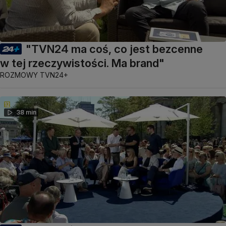
"TVN24 ma coś, co jest bezcenne
w tej rzeczywistości. Ma brand"
ROZMOWY TVN24+
38 min