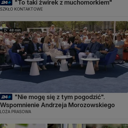
"To taki żwirek z muchomorkiem"
SZKŁO KONTAKTOWE
48 min
"Nie mogę się z tym pogodzić".
Wspomnienie Andrzeja Morozowskiego
LOŻA PRASOWA