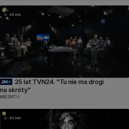
46 min
25 lat TVN24. "Tu nie ma drogi
na skróty"
#BEZKITU
43 min