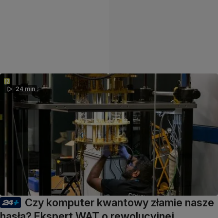
24 min
Czy komputer kwantowy złamie nasze
hasła? Ekspert WAT o rewolucyjnej