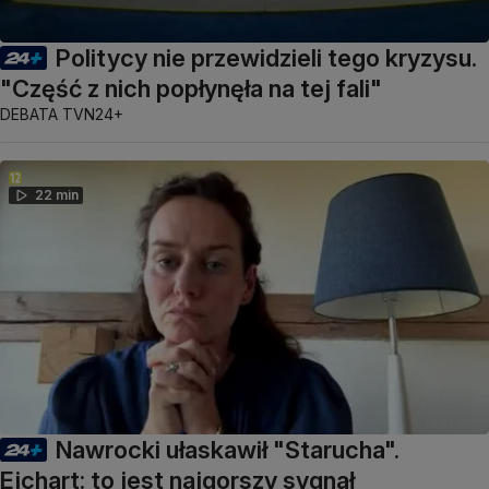
Politycy nie przewidzieli tego kryzysu.
"Część z nich popłynęła na tej fali"
DEBATA TVN24+
22 min
Nawrocki ułaskawił "Starucha".
Ejchart: to jest najgorszy sygnał