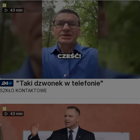
43 min
"Taki dzwonek w telefonie"
SZKŁO KONTAKTOWE
43 min