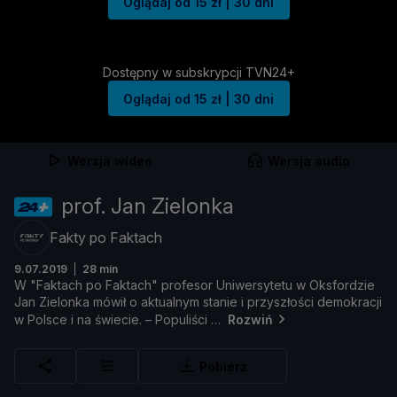
Oglądaj od 15 zł | 30 dni
Dostępny w subskrypcji TVN24+
Oglądaj od 15 zł | 30 dni
Wersja wideo
Wersja audio
prof. Jan Zielonka
Fakty po Faktach
9.07.2019
28 min
W "
Faktach
po
Faktach"
profesor
Uniwersytetu
w
Oksfordzie
Jan
Zielonka
mó
wił
o
aktualnym
stanie
i
przyszł
oś
ci
demokracji
w
Polsce
i
na ś
wiecie. –
Populiś
ci
Rozwiń
Pobierz