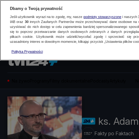
Dbamy o Twoją prywatność
Jeśli użytkownik wyrazi na to zgodę, my, nasze
podmioty stowarzyszone
i naszych
IAB oraz
30
innych Zaufanych Partnerów może przechowywać dane osobowe na ur
uzyskiwać do nich dostęp w celu zapewnienia bardziej spersonalizowanego sposo
się to poprzez przetwarzanie danych osobowych zebranych z danych przegląd
plikach cookie. Użytkownik może udzielić/wycofać zgodę i sprzeciwić się pr
uzasadniony interes w dowolnym momencie, klikając przycisk „Ustawienia plików cook
Polityka Prywatności
Na żywo
Programy
Filmy dokumentalne
Podcasty
Artykuły
N
ks. Adam
Fakty po Faktach