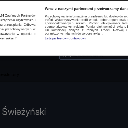
Wraz z naszymi partnerami przetwarzamy dane
161
Zaufanych Partnerów
Przechowywanie informacji na urządzeniu lub dostęp do nich.
treści. Wykorzystywanie profili w celu doboru spersonalizo
ządzeniu użytkownika i
spersonalizowanych reklam. Pomiar efektywności treś
bu przeglądania. Odbywa
spersonalizowanych reklam. Pomiar efektywności reklam. 
ania przechowywanych w
lub kombinacji danych z różnych źródeł. Rozwój i 
ograniczonych danych do wyboru reklam.
zetwarzaniu w oparciu o
ie i reklam”.
Lista partnerów (dostawców)
Wpisz szukane słowo
ewslettery
 Świeżyński