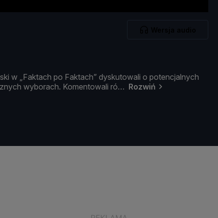
Wersja audio
ski
w „
Faktach
po
Faktach”
dyskutowali
o
potencjalnych
cznych
wyborach.
Komentowali
ró
Rozwiń