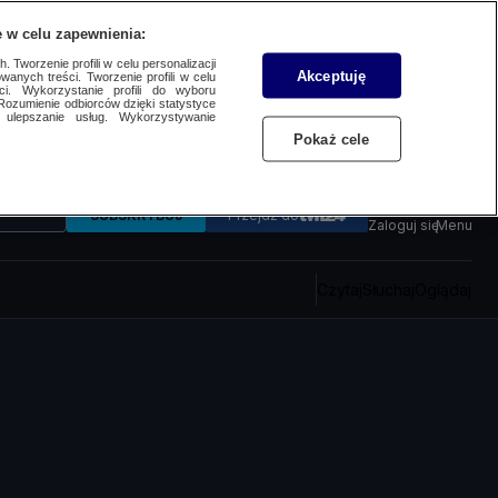
 w celu zapewnienia:
 Tworzenie profili w celu personalizacji
Akceptuję
wanych treści. Tworzenie profili w celu
ci. Wykorzystanie profili do wyboru
Rozumienie odbiorców dzięki statystyce
ulepszanie usług. Wykorzystywanie
Pokaż cele
SUBSKRYBUJ
Przejdź do
Zaloguj się
Menu
Czytaj
Słuchaj
Oglądaj