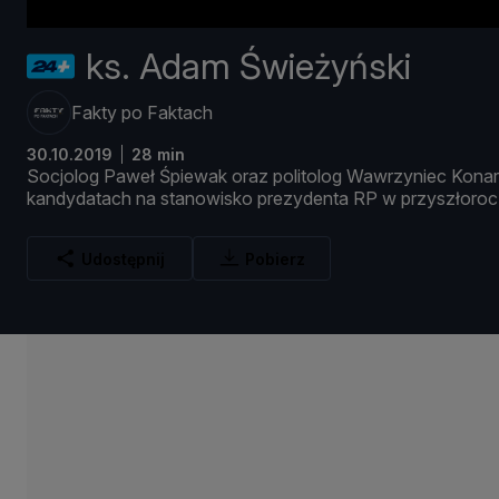
ks. Adam Świeżyński
Fakty po Faktach
30.10.2019
28 min
Socjolog
Paweł Ś
piewak
oraz
politolog
Wawrzyniec
Konar
kandydatach
na
stanowisko
prezydenta
RP
w
przyszł
oro
Udostępnij
Pobierz