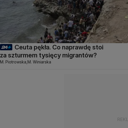
Ceuta pękła. Co naprawdę stoi
za szturmem tysięcy migrantów?
M. Piotrowska,
M. Winiarska