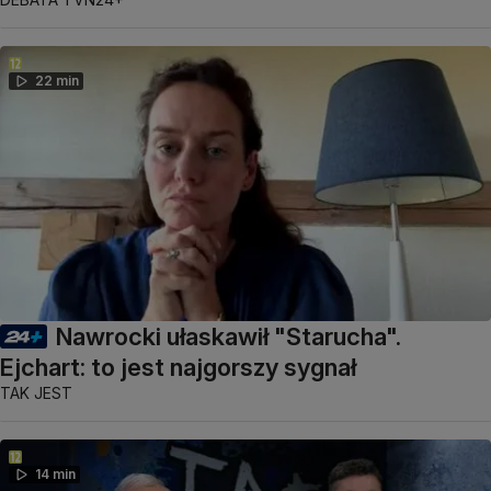
22 min
Nawrocki ułaskawił "Starucha".
Ejchart: to jest najgorszy sygnał
TAK JEST
14 min