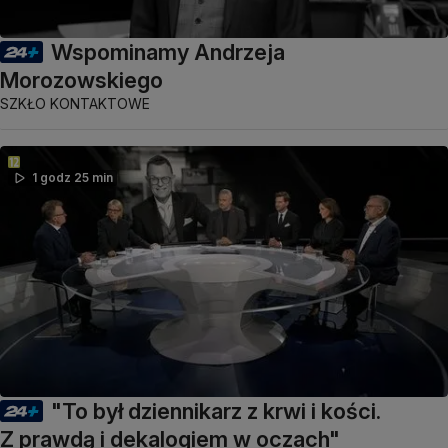
Wspominamy Andrzeja
Morozowskiego
SZKŁO KONTAKTOWE
1 godz 25 min
"To był dziennikarz z krwi i kości.
Z prawdą i dekalogiem w oczach"