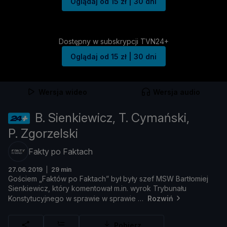
Oglądaj od 15 zł | 30 dni
Dostępny w subskrypcji TVN24+
Oglądaj od 15 zł | 30 dni
Wersja wideo
Wersja audio
B. Sienkiewicz, T. Cymański,
P. Zgorzelski
Fakty po Faktach
27.06.2019
29 min
Goś
ciem „
Faktó
w
po
Faktach”
był
był
y
szef
MSW
Bartł
omiej
Sienkiewicz,
któ
ry
komentował
m.
in.
wyrok
Trybunał
u
Konstytucyjnego
w
sprawie
w
sprawie
Rozwiń
Pobierz