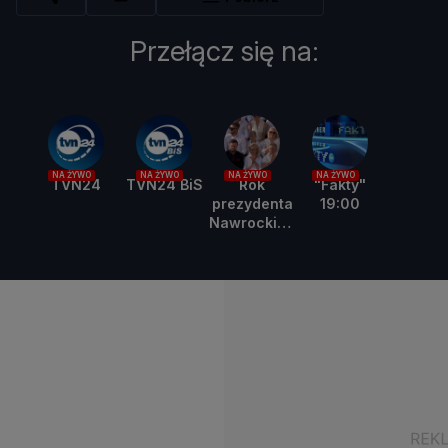
Przełącz się na:
NA ŻYWO
NA ŻYWO
NA ŻYWO
NA ŻYWO
TVN24
TVN24 BiS
Rok
"Fakty"
prezydenta
19:00
Nawrockieg
o