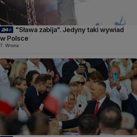
"Sława zabija". Jedyny taki wywiad
w Polsce
T. Wrona