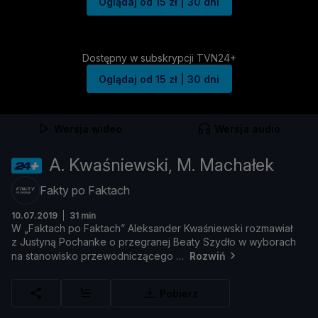
Oglądaj od 15 zł | 30 dni
Dostępny w subskrypcji TVN24+
Oglądaj od 15 zł | 30 dni
Wersja wideo
Wersja audio
A. Kwaśniewski, M. Machałek
Fakty po Faktach
10.07.2019
31 min
W „
Faktach
po
Faktach”
Aleksander
Kwaś
niewski
rozmawiał
z
Justyną
Pochanke
o
przegranej
Beaty
Szydł
o
w
wyborach
na
stanowisko
przewodniczą
cego
Rozwiń
Pobierz