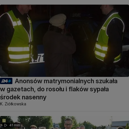
Anonsów matrymonialnych szukała
w gazetach, do rosołu i flaków sypała
środek nasenny
K. Ziółkowska
41 min