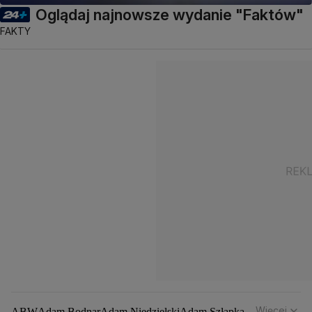
Oglądaj najnowsze wydanie "Faktów"
FAKTY
Więcej
ABW
Adam Bodnar
Adam Niedzielski
Adam Szłapka