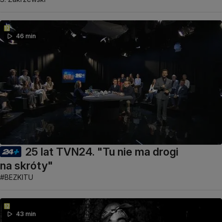
46 min
25 lat TVN24. "Tu nie ma drogi
na skróty"
#BEZKITU
43 min