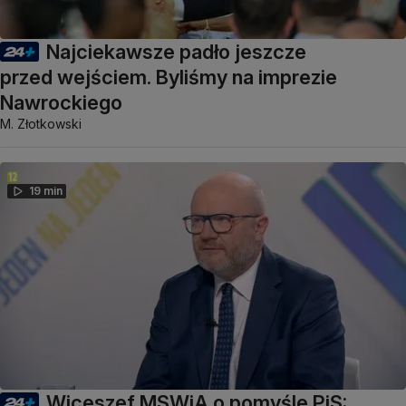
Najciekawsze padło jeszcze
przed wejściem. Byliśmy na imprezie
Nawrockiego
M. Złotkowski
19 min
Wiceszef MSWiA o pomyśle PiS: