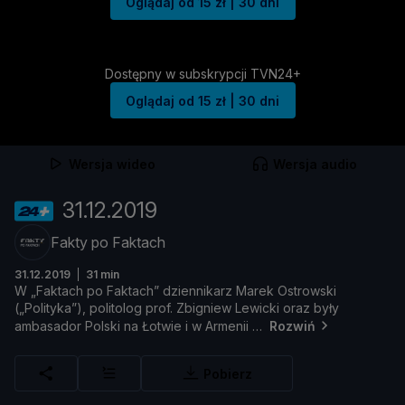
Oglądaj od 15 zł | 30 dni
Dostępny w subskrypcji TVN24+
Oglądaj od 15 zł | 30 dni
Wersja wideo
Wersja audio
31.12.2019
Fakty po Faktach
31.12.2019
31 min
W „
Faktach
po
Faktach”
dziennikarz
Marek
Ostrowski
(„
Polityka”),
politolog
prof.
Zbigniew
Lewicki
oraz
był
y
ambasador
Polski
na Ł
otwie
i
w
Armenii
Rozwiń
Pobierz