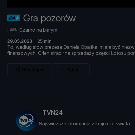
Gra pozorów
Czarno na białym
29.05.2023
25 min
To,
wedł
ug
słó
w
prezesa
Daniela
Obajtka,
miał
a
być
niezw
finansowych,
Orlen
stracił
na
sprzedaż
y
częś
ci
Lotosu
po
Udostępnij
Pobierz
TVN24
Najświeższe informacje z kraju i ze świata.