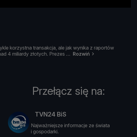
ykle
korzystna
transakcja,
ale
jak
wynika
z
raportó
w
nad
4
miliardy
zł
otych.
Prezes
Rozwiń
Przełącz się na:
TVN24 BiS
Najważniejsze informacje ze świata
i gospodarki.