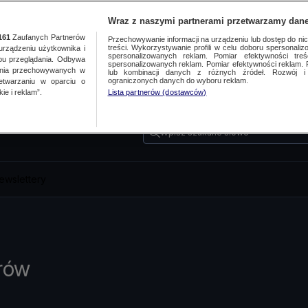
Wraz z naszymi partnerami przetwarzamy dane
161
Zaufanych Partnerów
Przechowywanie informacji na urządzeniu lub dostęp do nich.
treści. Wykorzystywanie profili w celu doboru spersonalizo
ządzeniu użytkownika i
spersonalizowanych reklam. Pomiar efektywności treś
bu przeglądania. Odbywa
spersonalizowanych reklam. Pomiar efektywności reklam. 
ania przechowywanych w
lub kombinacji danych z różnych źródeł. Rozwój i 
ograniczonych danych do wyboru reklam.
zetwarzaniu w oparciu o
ie i reklam”.
Lista partnerów (dostawców)
Wpisz szukane słowo
ewslettery
rów