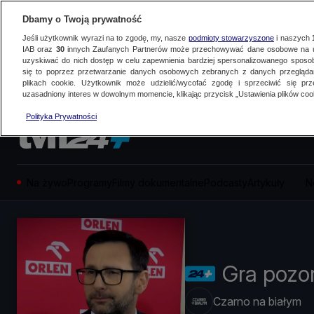
Dbamy o Twoją prywatność
Jeśli użytkownik wyrazi na to zgodę, my, nasze
podmioty stowarzyszone
i naszych
IAB oraz
30
innych Zaufanych Partnerów może przechowywać dane osobowe na ur
uzyskiwać do nich dostęp w celu zapewnienia bardziej spersonalizowanego sposo
się to poprzez przetwarzanie danych osobowych zebranych z danych przegląd
plikach cookie. Użytkownik może udzielić/wycofać zgodę i sprzeciwić się pr
uzasadniony interes w dowolnym momencie, klikając przycisk „Ustawienia plików cook
Polityka Prywatności
Na żywo
Programy
Filmy dokumentalne
Podcasty
Artykuły
N
Gra pozo
Czarno na białym