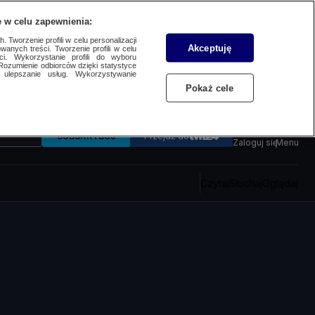
 w celu zapewnienia:
 Tworzenie profili w celu personalizacji
Akceptuję
wanych treści. Tworzenie profili w celu
ci. Wykorzystanie profili do wyboru
Rozumienie odbiorców dzięki statystyce
ulepszanie usług. Wykorzystywanie
Pokaż cele
SUBSKRYBUJ
Przejdź do
Zaloguj się
Menu
Czytaj
Słuchaj
Oglądaj