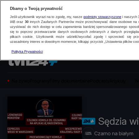
Dbamy o Twoją prywatność
Jeśli użytkownik wyrazi na to zgodę, my, nasze
podmioty stowarzyszone
i naszych
IAB oraz
30
innych Zaufanych Partnerów może przechowywać dane osobowe na ur
uzyskiwać do nich dostęp w celu zapewnienia bardziej spersonalizowanego sposo
się to poprzez przetwarzanie danych osobowych zebranych z danych przegląd
plikach cookie. Użytkownik może udzielić/wycofać zgodę i sprzeciwić się pr
uzasadniony interes w dowolnym momencie, klikając przycisk „Ustawienia plików cook
Polityka Prywatności
Na żywo
Programy
Filmy dokumentalne
Podcasty
Artykuły
N
Sędzia w
Czarno na białym