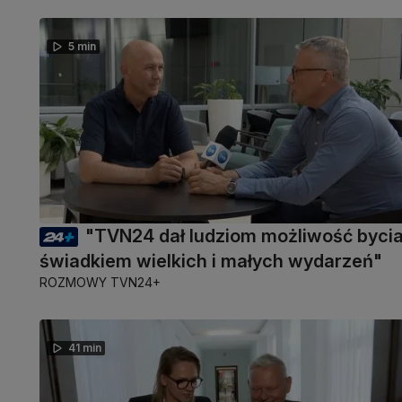
5 min
"TVN24 dał ludziom możliwość byci
świadkiem wielkich i małych wydarzeń"
ROZMOWY TVN24+
41 min