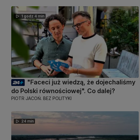
1 godz 4 min
"Faceci już wiedzą, że dojechaliśmy
do Polski równościowej". Co dalej?
PIOTR JACOŃ. BEZ POLITYKI
24 min