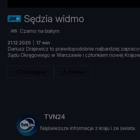
Sędzia widmo
Czarno na białym
21.12.2020
17 min
Dariusz
Drajewicz
to
prawdopodobnie
najbardziej
zaprac
Są
du
Okrę
gowego
w
Warszawie
i
czł
onkiem
nowej
Krajo
Udostępnij
Pobierz
TVN24
Najświeższe informacje z kraju i ze świata.