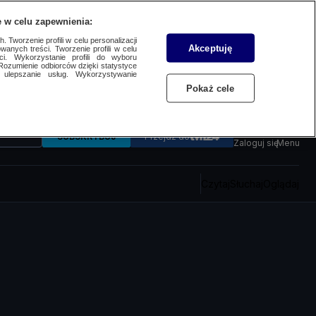
 w celu zapewnienia:
 Tworzenie profili w celu personalizacji
Akceptuję
wanych treści. Tworzenie profili w celu
ci. Wykorzystanie profili do wyboru
Rozumienie odbiorców dzięki statystyce
ulepszanie usług. Wykorzystywanie
Pokaż cele
SUBSKRYBUJ
Przejdź do
Zaloguj się
Menu
Czytaj
Słuchaj
Oglądaj