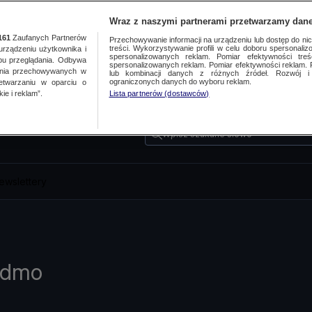
Wraz z naszymi partnerami przetwarzamy dane
161
Zaufanych Partnerów
Przechowywanie informacji na urządzeniu lub dostęp do nich.
treści. Wykorzystywanie profili w celu doboru spersonalizo
ządzeniu użytkownika i
spersonalizowanych reklam. Pomiar efektywności treś
bu przeglądania. Odbywa
spersonalizowanych reklam. Pomiar efektywności reklam. 
ania przechowywanych w
lub kombinacji danych z różnych źródeł. Rozwój i 
ograniczonych danych do wyboru reklam.
zetwarzaniu w oparciu o
ie i reklam”.
Lista partnerów (dostawców)
Wpisz szukane słowo
ewslettery
idmo