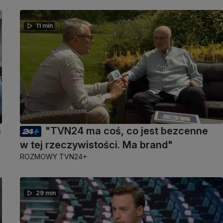
11 min
a
"TVN24 ma coś, co jest bezcenne
w tej rzeczywistości. Ma brand"
ROZMOWY TVN24+
29 min