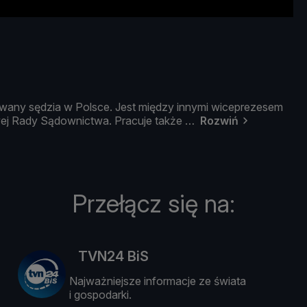
owany
sę
dzia
w
Polsce.
Jest
mię
dzy
innymi
wiceprezesem
wej
Rady
Są
downictwa.
Pracuje
takż
e
Rozwiń
Przełącz się na:
TVN24 BiS
Najważniejsze informacje ze świata
i gospodarki.