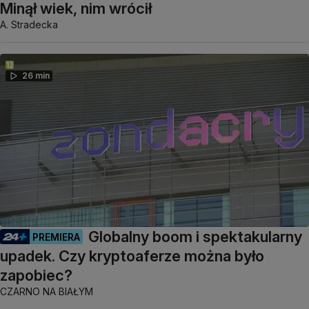
Minął wiek, nim wrócił
A. Stradecka
26 min
Globalny boom i spektakularny
PREMIERA
upadek. Czy kryptoaferze można było
zapobiec?
CZARNO NA BIAŁYM