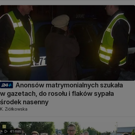
Anonsów matrymonialnych szukała
w gazetach, do rosołu i flaków sypała
środek nasenny
K. Ziółkowska
41 min