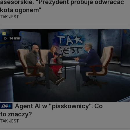
asesorskie. "Prezydent próbuje odwracać
kota ogonem"
TAK JEST
14 min
Agent AI w "piaskownicy". Co
to znaczy?
TAK JEST