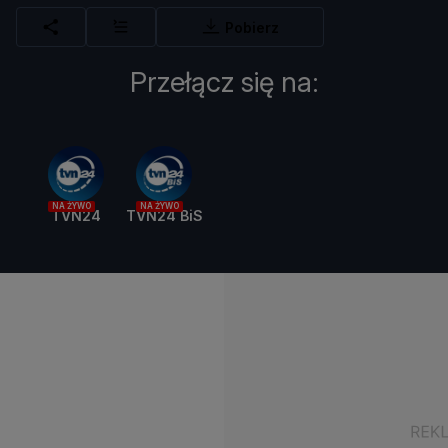
Pobierz
Przełącz się na:
NA ŻYWO
NA ŻYWO
TVN24
TVN24 BiS