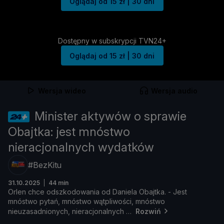
Oglądaj od 15 zł | 30 dni
Dostępny w subskrypcji TVN24+
Oglądaj od 15 zł | 30 dni
Wersja wideo
Wersja audio
Minister aktywów o sprawie
Obajtka: jest mnóstwo
nieracjonalnych wydatków
#BezKitu
31.10.2025
44 min
Orlen
chce
odszkodowania
od
Daniela
Obajtka. -
Jest
mnó
stwo
pytań,
mnó
stwo
wą
tpliwoś
ci,
mnó
stwo
nieuzasadnionych,
nieracjonalnych
Rozwiń