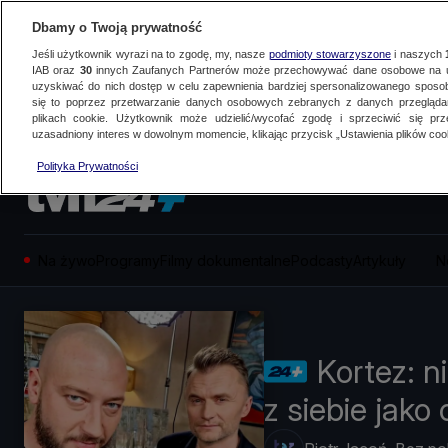
Dbamy o Twoją prywatność
Jeśli użytkownik wyrazi na to zgodę, my, nasze
podmioty stowarzyszone
i naszych
IAB oraz
30
innych Zaufanych Partnerów może przechowywać dane osobowe na ur
uzyskiwać do nich dostęp w celu zapewnienia bardziej spersonalizowanego sposo
się to poprzez przetwarzanie danych osobowych zebranych z danych przegląd
plikach cookie. Użytkownik może udzielić/wycofać zgodę i sprzeciwić się pr
uzasadniony interes w dowolnym momencie, klikając przycisk „Ustawienia plików cook
Polityka Prywatności
Na żywo
Programy
Filmy dokumentalne
Podcasty
Artykuły
N
Kortez: n
z siebie jako 