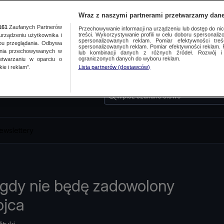
Wraz z naszymi partnerami przetwarzamy dane
161
Zaufanych Partnerów
Przechowywanie informacji na urządzeniu lub dostęp do nich.
treści. Wykorzystywanie profili w celu doboru spersonalizo
ządzeniu użytkownika i
spersonalizowanych reklam. Pomiar efektywności treś
bu przeglądania. Odbywa
spersonalizowanych reklam. Pomiar efektywności reklam. 
ania przechowywanych w
lub kombinacji danych z różnych źródeł. Rozwój i 
ograniczonych danych do wyboru reklam.
zetwarzaniu w oparciu o
ie i reklam”.
Lista partnerów (dostawców)
Wpisz szukane słowo
ewslettery
igdy nie będę zadowolony
ojca