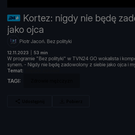
Kortez: nigdy nie będę zad
jako ojca
Piotr Jacoń. Bez polityki
12.11.2023
53 min
W
programie "
Bez
polityki"
w
TVN24
GO
wokalista
i
komp
synem. -
Nigdy
nie
bę
dę
zadowolony
z
siebie
jako
ojca
i
m
Temat:
Męskie zdrowie
TAGI:
Zdrowie mężczyzn
Udostępnij
Pobierz