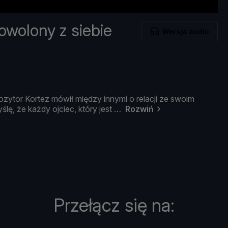
owolony z siebie
Wersja audio
ozytor
Kortez
mó
wił
mię
dzy
innymi
o
relacji
ze
swoim
yś
lę, ż
e
każ
dy
ojciec,
któ
ry
jest
Rozwiń
Przełącz się na: