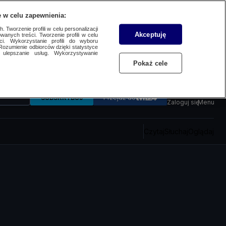
 w celu zapewnienia:
 Tworzenie profili w celu personalizacji
Akceptuję
wanych treści. Tworzenie profili w celu
ci. Wykorzystanie profili do wyboru
Rozumienie odbiorców dzięki statystyce
ulepszanie usług. Wykorzystywanie
Pokaż cele
SUBSKRYBUJ
Przejdź do
Zaloguj się
Menu
Czytaj
Słuchaj
Oglądaj