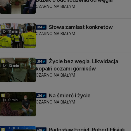
CZARNO NA BIAŁYM
Słowa zamiast konkretów
11 min
CZARNO NA BIAŁYM
Życie bez węgla. Likwidacja
13 min
kopalń oczami górników
CZARNO NA BIAŁYM
Na śmierć i życie
9 min
CZARNO NA BIAŁYM
Radosław Fogiel, Robert Flisiak,