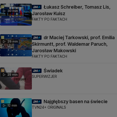
Łukasz Schreiber, Tomasz Lis,
30 min
Jarosław Kuisz
FAKTY PO FAKTACH
dr Maciej Tarkowski, prof. Emilia
29 min
Skirmuntt, prof. Waldemar Paruch,
Jarosław Makowski
FAKTY PO FAKTACH
Świadek
25 min
SUPERWIZJER
Najgłębszy basen na świecie
12 min
TVN24+ ORIGINALS