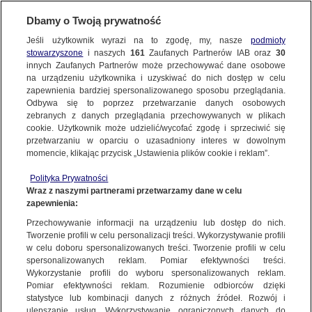
Dbamy o Twoją prywatność
SUBSKRYBUJ
Jeśli użytkownik wyrazi na to zgodę, my, nasze
podmioty
stowarzyszone
i naszych
161
Zaufanych Partnerów IAB oraz
30
innych Zaufanych Partnerów może przechowywać dane osobowe
Wszystkie materiały wideo
na urządzeniu użytkownika i uzyskiwać do nich dostęp w celu
zapewnienia bardziej spersonalizowanego sposobu przeglądania.
Odbywa się to poprzez przetwarzanie danych osobowych
Konsultant wojewódzki:
zebranych z danych przeglądania przechowywanych w plikach
23 min
najbardziej boję się takiej sytuacji, jaka
cookie. Użytkownik może udzielić/wycofać zgodę i sprzeciwić się
przetwarzaniu w oparciu o uzasadniony interes w dowolnym
była we Włoszech
momencie, klikając przycisk „Ustawienia plików cookie i reklam”.
TVN24+ ORIGINALS
Polityka Prywatności
Wraz z naszymi partnerami przetwarzamy dane w celu
"Delfin jest na mieliźnie"
zapewnienia:
14 min
CZARNO NA BIAŁYM
Przechowywanie informacji na urządzeniu lub dostęp do nich.
Tworzenie profili w celu personalizacji treści. Wykorzystywanie profili
w celu doboru spersonalizowanych treści. Tworzenie profili w celu
spersonalizowanych reklam. Pomiar efektywności treści.
Wykorzystanie profili do wyboru spersonalizowanych reklam.
Rząd chce oszczędzać na tych,
Pomiar efektywności reklam. Rozumienie odbiorców dzięki
12 min
którzy. zarabiają najmniej 8.10.2020
statystyce lub kombinacji danych z różnych źródeł. Rozwój i
ulepszanie usług. Wykorzystywanie ograniczonych danych do