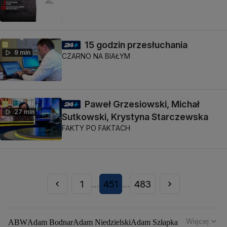
15 godzin przesłuchania
9 min
CZARNO NA BIAŁYM
Paweł Grzesiowski, Michał
27 min
Sutkowski, Krystyna Starczewska
FAKTY PO FAKTACH
1
451
483
...
...
Więcej
ABW
Adam Bodnar
Adam Niedzielski
Adam Szłapka