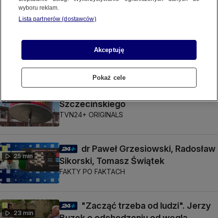
CZARNO NA BIAŁYM
wyboru reklam.
Lista partnerów (dostawców)
Nowy porządek
11 min
CZARNO NA BIAŁYM
Akceptuję
Pokaż cele
Pomnik Paprykarza
2 min
Szczecińskiego
TVN24+ ORIGINALS
dr Paweł Grzesiowski, Radosław
25 min
Sikorski, Tomasz Świątek
FAKTY PO FAKTACH
"Zacząć trzeba od ludzi". Jerzy
23 min
Buzek o odchodzeniu od węgla