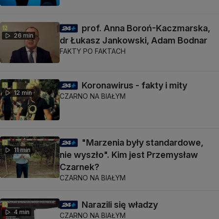
prof. Anna Boroń-Kaczmarska,
26 min
dr Łukasz Jankowski, Adam Bodnar
FAKTY PO FAKTACH
Koronawirus - fakty i mity
12 min
CZARNO NA BIAŁYM
"Marzenia były standardowe,
11 min
nie wyszło". Kim jest Przemysław
Czarnek?
CZARNO NA BIAŁYM
Narazili się władzy
4 min
CZARNO NA BIAŁYM