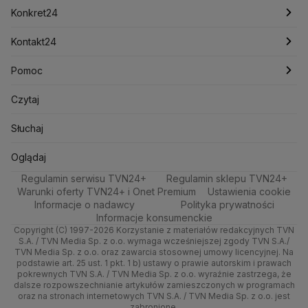
Newslettery
Meteo
Kraków
Pieniądze
Pogoda długoterminowa
Piłka Nożna
Konkret24
Lotnisko Chopina
Lotto
Maciej Wąsik
Marcin Przydacz
Marcin Kierwiński
Marian Banaś
Sport
Poznań
Nieruchomości
Pogoda na jutro
Tenis
Najnowsze
Kontakt24
Mariusz Błaszczak
Mariusz Kamiński
Mark Zuckerberg
Mateusz Morawiecki
Zdrowie
Trójmiasto
Rynki
Pogoda na weekend
Kolarstwo
Polska
Najnowsze
Pomoc
Michał Kamiński
Technologia
Wrocław
Dla firm
Najnowsze
Skoki Narciarskie
Świat
Ministerstwo Aktywów Państwowych
Gorące Tematy
Centrum pomocy
Czytaj
Ministerstwo Edukacji i Nauki
Kultura i styl
Kielce
Handel
Polska
Sporty zimowe
Polityka
Wyślij zgłoszenie
Test zgodności
Słuchaj
Ministerstwo Infrastruktury
Ministerstwo Kultury
Ministerstwo Obrony Narodowej
Ciekawostki
Kujawsko-pomorskie
Ze świata
Prognoza
Lekkoatletyka
Zdrowie
Oglądaj na TV
Oglądaj
Ministerstwo Rolnictwa
Regulamin serwisu TVN24+
Quizy
Regulamin sklepu TVN24+
Lublin
Tech
Ministerstwo Rozwoju i Technologii
Świat
Siatkówka
Tech
Zrealizuj voucher
Warunki oferty TVN24+ i Onet Premium
Ustawienia cookie
Ministerstwo Sportu i Turystyki
Informacje o nadawcy
Polityka prywatności
Lubuskie
Moto
Nauka
F1
Nauka
Ministerstwo Cyfryzacji
Informacje konsumenckie
Ministerstwo Edukacji Narodowej
Copyright (C) 1997-2026 Korzystanie z materiałów redakcyjnych TVN
Olsztyn
Dla seniora
Ciekawostki
Rozrywka
S.A. / TVN Media Sp. z o.o. wymaga wcześniejszej zgody TVN S.A./
Ministerstwo Finansów
TVN Media Sp. z o.o. oraz zawarcia stosownej umowy licencyjnej. Na
Ministerstwo Klimatu i Środowiska
podstawie art. 25 ust. 1 pkt. 1 b) ustawy o prawie autorskim i prawach
Opole
Turystyka
Podróże
pokrewnych TVN S.A. / TVN Media Sp. z o.o. wyraźnie zastrzega, że
Ministerstwo Nauki i Szkolnictwa Wyższego
dalsze rozpowszechnianie artykułów zamieszczonych w programach
Rzeszów
Smog
Ministerstwo Sprawiedliwości
oraz na stronach internetowych TVN S.A. / TVN Media Sp. z o.o. jest
zabronione.