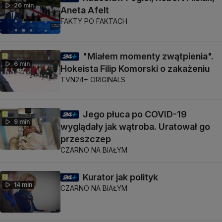
26 min
Aneta Afelt
FAKTY PO FAKTACH
"Miałem momenty zwątpienia".
6 min
Hokeista Filip Komorski o zakażeniu
TVN24+ ORIGINALS
Jego płuca po COVID-19
9 min
wyglądały jak wątroba. Uratował go
przeszczep
CZARNO NA BIAŁYM
Kurator jak polityk
14 min
CZARNO NA BIAŁYM