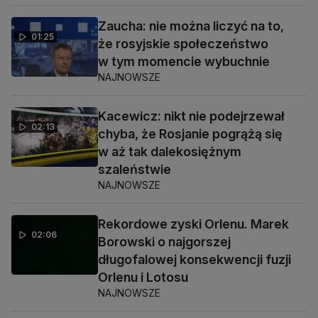
Zaucha: nie można liczyć na to,
01:25
że rosyjskie społeczeństwo
w tym momencie wybuchnie
NAJNOWSZE
Kacewicz: nikt nie podejrzewał
02:13
chyba, że Rosjanie pogrążą się
w aż tak dalekosiężnym
szaleństwie
NAJNOWSZE
Rekordowe zyski Orlenu. Marek
02:06
Borowski o najgorszej
długofalowej konsekwencji fuzji
Orlenu i Lotosu
NAJNOWSZE