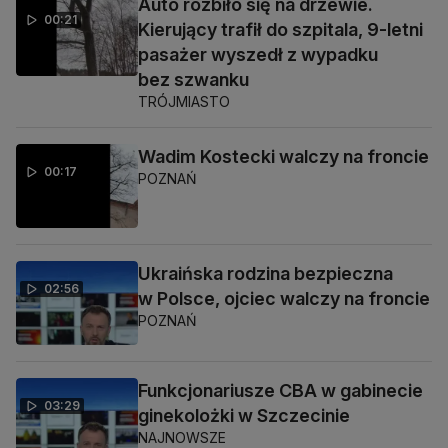
Auto rozbiło się na drzewie.
00:21
Kierujący trafił do szpitala, 9-letni
pasażer wyszedł z wypadku
bez szwanku
TRÓJMIASTO
Wadim Kostecki walczy na froncie
00:17
POZNAŃ
Ukraińska rodzina bezpieczna
02:56
w Polsce, ojciec walczy na froncie
POZNAŃ
Funkcjonariusze CBA w gabinecie
03:29
ginekolożki w Szczecinie
NAJNOWSZE