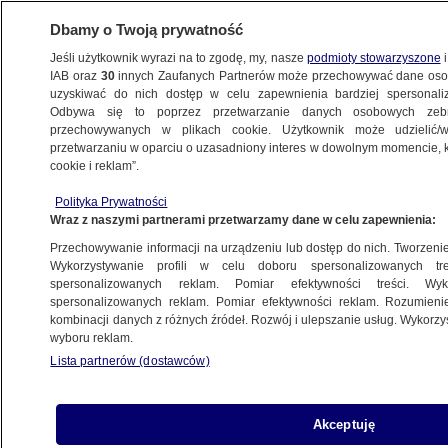
Dbamy o Twoją prywatność
Jeśli użytkownik wyrazi na to zgodę, my, nasze
podmioty stowarzyszone
i
IAB oraz
30
innych Zaufanych Partnerów może przechowywać dane osob
uzyskiwać do nich dostęp w celu zapewnienia bardziej spersonal
Odbywa się to poprzez przetwarzanie danych osobowych zeb
przechowywanych w plikach cookie. Użytkownik może udzielić/w
przetwarzaniu w oparciu o uzasadniony interes w dowolnym momencie, kl
cookie i reklam”.
Polityka Prywatności
Wraz z naszymi partnerami przetwarzamy dane w celu zapewnienia:
Przechowywanie informacji na urządzeniu lub dostęp do nich. Tworzenie pr
Wykorzystywanie profili w celu doboru spersonalizowanych tre
spersonalizowanych reklam. Pomiar efektywności treści. Wyk
spersonalizowanych reklam. Pomiar efektywności reklam. Rozumienie
kombinacji danych z różnych źródeł. Rozwój i ulepszanie usług. Wykorz
wyboru reklam.
Lista partnerów (dostawców)
Przejęli ponad tonę częściowo
Akceptuję
skrystalizowanego klefedronu (4CMC)