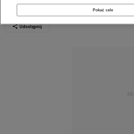
wartego 41 milionów
Pokaż cele
27.02.2023
1 min
Źródło:
CBŚP
Udostępnij