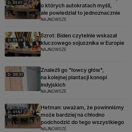
01:07
o których autokratach myśli,
ale powiedział to jednoznacznie
NAJNOWSZE
Szrot: Biden czytelnie wskazał
01:20
kluczowego sojusznika w Europie
NAJNOWSZE
Znaleźli go "łowcy głów",
00:31
na kolejnej plantacji konopi
indyjskich
NAJNOWSZE
Hetman: uważam, że powinniśmy
01:57
może bardziej na chłodno
podchodzić do tego wszystkiego
NAJNOWSZE