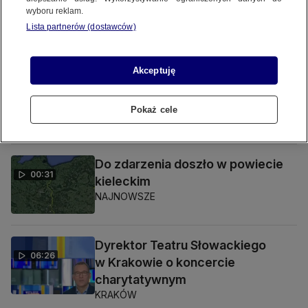
wyboru reklam.
Lista partnerów (dostawców)
SPRAWDŹ TAKŻE
Akceptuję
Do zdarzenia doszło w powiecie
00:29
łukowskim
Pokaż cele
NAJNOWSZE
Do zdarzenia doszło w powiecie
00:31
kieleckim
NAJNOWSZE
Dyrektor Teatru Słowackiego
06:26
w Krakowie o koncercie
charytatywnym
KRAKÓW