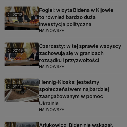
Fogiel: wizyta Bidena w Kijowie
02:16
to również bardzo duża
inwestycja polityczna
NAJNOWSZE
Czarzasty: w tej sprawie wszyscy
02:49
zachowują się w granicach
rozsądku i przyzwoitości
NAJNOWSZE
Hennig-Kloska: jesteśmy
01:47
społeczeństwem najbardziej
zaangażowanym w pomoc
Ukrainie
NAJNOWSZE
Arłukowicz: Biden nie wskazał,