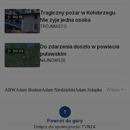
Tragiczny pożar w Kołobrzegu.
00:19
Nie żyje jedna osoba
TRÓJMIASTO
Do zdarzenia doszło w powiecie
00:33
puławskim
NAJNOWSZE
Więcej
ABW
Adam Bodnar
Adam Niedzielski
Adam Szłapka
Administracja Donalda Trumpa
Agencja Bezpieczeństwa Wewnętrznego
Agrounia
Alaksandr Łukaszenka
Aleksander Kwaśniewski
Aleksandra Dulkiewicz
Alert RCB
Powrót do góry
Ambasada USA w Polsce
Andrzej Duda
Białoruś
Dołącz do społeczności TVN24: