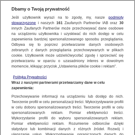
Dbamy o Twoją prywatność
SUBSKRYBUJ
Jeśli użytkownik wyrazi na to zgodę, my, nasze
podmioty
stowarzyszone
i naszych
161
Zaufanych Partnerów IAB oraz
30
innych Zaufanych Partnerów może przechowywać dane osobowe
na urządzeniu użytkownika i uzyskiwać do nich dostęp w celu
zapewnienia bardziej spersonalizowanego sposobu przeglądania.
Odbywa się to poprzez przetwarzanie danych osobowych
zebranych z danych przeglądania przechowywanych w plikach
cookie. Użytkownik może udzielić/wycofać zgodę i sprzeciwić się
przetwarzaniu w oparciu o uzasadniony interes w dowolnym
momencie, klikając przycisk „Ustawienia plików cookie i reklam”.
Polityka Prywatności
Wraz z naszymi partnerami przetwarzamy dane w celu
zapewnienia:
Do zdarzenia doszło w miejscowości
Przechowywanie informacji na urządzeniu lub dostęp do nich.
Tworzenie profili w celu personalizacji treści. Wykorzystywanie profili
Sobota w woj. łódzkim
w celu doboru spersonalizowanych treści. Tworzenie profili w celu
spersonalizowanych reklam. Pomiar efektywności treści.
26.02.2023
1 min
Wykorzystanie profili do wyboru spersonalizowanych reklam.
Źródło:
Google Maps
Pomiar efektywności reklam. Rozumienie odbiorców dzięki
Udostępnij
statystyce lub kombinacji danych z różnych źródeł. Rozwój i
ulepszanie usług. Wykorzystywanie ograniczonych danych do