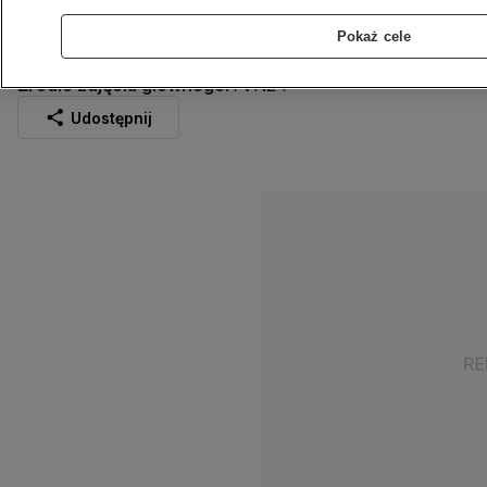
konsekwencji fuzji Orlenu i Lotosu
Pokaż cele
26.02.2023
2 min
Źródło:
TVN24
Źródło zdjęcia głównego:
TVN24
Udostępnij