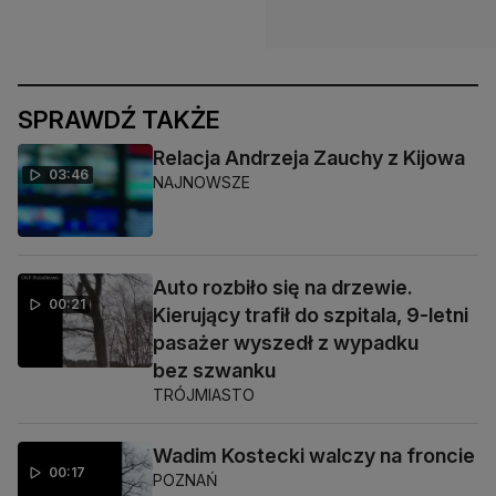
SPRAWDŹ TAKŻE
Relacja Andrzeja Zauchy z Kijowa
03:46
NAJNOWSZE
Auto rozbiło się na drzewie.
00:21
Kierujący trafił do szpitala, 9-letni
pasażer wyszedł z wypadku
bez szwanku
TRÓJMIASTO
Wadim Kostecki walczy na froncie
00:17
POZNAŃ