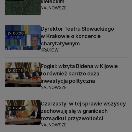
kieleckim
NAJNOWSZE
Dyrektor Teatru Słowackiego
06:26
w Krakowie o koncercie
charytatywnym
KRAKÓW
Fogiel: wizyta Bidena w Kijowie
02:16
to również bardzo duża
inwestycja polityczna
NAJNOWSZE
Czarzasty: w tej sprawie wszyscy
02:49
zachowują się w granicach
rozsądku i przyzwoitości
NAJNOWSZE