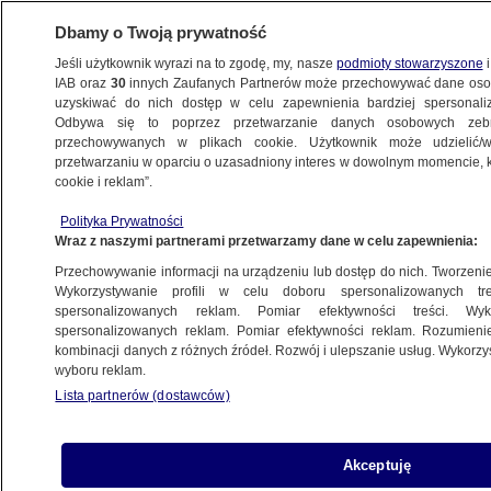
Dbamy o Twoją prywatność
Jeśli użytkownik wyrazi na to zgodę, my, nasze
podmioty stowarzyszone
i
IAB oraz
30
innych Zaufanych Partnerów może przechowywać dane osob
uzyskiwać do nich dostęp w celu zapewnienia bardziej spersonal
Odbywa się to poprzez przetwarzanie danych osobowych zeb
przechowywanych w plikach cookie. Użytkownik może udzielić/w
przetwarzaniu w oparciu o uzasadniony interes w dowolnym momencie, kl
cookie i reklam”.
Polityka Prywatności
Wraz z naszymi partnerami przetwarzamy dane w celu zapewnienia:
Przechowywanie informacji na urządzeniu lub dostęp do nich. Tworzenie pr
Wykorzystywanie profili w celu doboru spersonalizowanych tre
spersonalizowanych reklam. Pomiar efektywności treści. Wyk
spersonalizowanych reklam. Pomiar efektywności reklam. Rozumienie
kombinacji danych z różnych źródeł. Rozwój i ulepszanie usług. Wykorz
wyboru reklam.
Lista partnerów (dostawców)
Rekordowe zyski Orlenu. Marek
Akceptuję
Borowski o najgorszej długofalowej