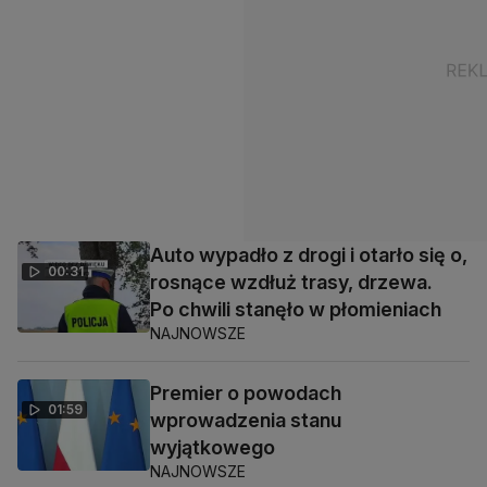
Auto wypadło z drogi i otarło się o,
00:31
rosnące wzdłuż trasy, drzewa.
Po chwili stanęło w płomieniach
NAJNOWSZE
Premier o powodach
01:59
wprowadzenia stanu
wyjątkowego
NAJNOWSZE