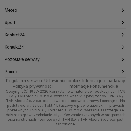
Lasy Państwowe
Lech Wałęsa
Lewica
Meteo
Artykuły
Fakty o Świecie
Łódź
Najnowsze
Meteo
Lotnisko Chopina
Lotto
Maciej Wąsik
Marcin Przydacz
Marcin Kierwiński
Marian Banaś
Sport
Newslettery
Ludzie Faktów
Katowice
Notowania
Pogoda godzinowa
Sport
Mariusz Błaszczak
Mariusz Kamiński
Mark Zuckerberg
Mateusz Morawiecki
Zdrowie
Kraków
Pieniądze
Pogoda długoterminowa
Piłka Nożna
Konkret24
Michał Kamiński
Technologia
Poznań
Nieruchomości
Pogoda na jutro
Ministerstwo Aktywów Państwowych
Tenis
Najnowsze
Kontakt24
Ministerstwo Edukacji i Nauki
Kultura i styl
Trójmiasto
Rynki
Pogoda na weekend
Kolarstwo
Polska
Najnowsze
Pozostałe serwisy
Ministerstwo Infrastruktury
Ministerstwo Kultury
Ministerstwo Obrony Narodowej
Ciekawostki
Wrocław
Dla firm
Najnowsze
Skoki Narciarskie
Świat
Gorące Tematy
TVN
Pomoc
Ministerstwo Rolnictwa
Regulamin serwisu
Quizy
Ustawienia cookie
Informacje o nadawcy
Ministerstwo Rozwoju i Technologii
Kielce
Handel
Polska
Sporty zimowe
Polityka
Wyślij zgłoszenie
Dzień Dobry TVN
Centrum pomocy
Polityka prywatności
Informacje konsumenckie
Ministerstwo Sportu i Turystyki
Copyright (C) 1997-2026 Korzystanie z materiałów redakcyjnych TVN
Tematy
Kujawsko-pomorskie
Ze świata
Prognoza
Lekkoatletyka
Zdrowie
Uwaga TVN
Ministerstwo Cyfryzacji
Test zgodności
S.A. / TVN Media Sp. z o.o. wymaga wcześniejszej zgody TVN S.A./
TVN Media Sp. z o.o. oraz zawarcia stosownej umowy licencyjnej. Na
Ministerstwo Edukacji Narodowej
Lublin
podstawie art. 25 ust. 1 pkt. 1 b) ustawy o prawie autorskim i prawach
Tech
Świat
Siatkówka
Tech
HGTV
Oglądaj na TV
Ministerstwo Finansów
pokrewnych TVN S.A. / TVN Media Sp. z o.o. wyraźnie zastrzega, że
dalsze rozpowszechnianie artykułów zamieszczonych w programach
Ministerstwo Klimatu i Środowiska
Lubuskie
Moto
Nauka
F1
Nauka
TVN Turbo
Zrealizuj voucher
oraz na stronach internetowych TVN S.A. / TVN Media Sp. z o.o. jest
Ministerstwo Nauki i Szkolnictwa Wyższego
zabronione.
Olsztyn
Dla seniora
Ciekawostki
Ministerstwo Sprawiedliwości
Rozrywka