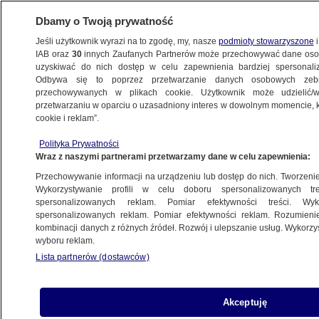
Dbamy o Twoją prywatność
Jeśli użytkownik wyrazi na to zgodę, my, nasze
podmioty stowarzyszone
i
IAB oraz
30
innych Zaufanych Partnerów może przechowywać dane osob
uzyskiwać do nich dostęp w celu zapewnienia bardziej spersonal
Odbywa się to poprzez przetwarzanie danych osobowych zeb
przechowywanych w plikach cookie. Użytkownik może udzielić/w
przetwarzaniu w oparciu o uzasadniony interes w dowolnym momencie, kl
cookie i reklam”.
Polityka Prywatności
Wraz z naszymi partnerami przetwarzamy dane w celu zapewnienia:
Przechowywanie informacji na urządzeniu lub dostęp do nich. Tworzenie pr
Wykorzystywanie profili w celu doboru spersonalizowanych tre
spersonalizowanych reklam. Pomiar efektywności treści. Wyk
spersonalizowanych reklam. Pomiar efektywności reklam. Rozumienie
kombinacji danych z różnych źródeł. Rozwój i ulepszanie usług. Wykorz
wyboru reklam.
Lista partnerów (dostawców)
Kamiński: minionej doby granicę
Akceptuję
próbowały przekroczyć 152 osoby