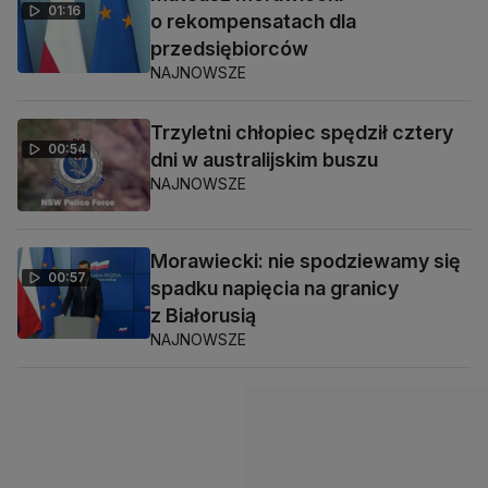
01:16
o rekompensatach dla
przedsiębiorców
NAJNOWSZE
Trzyletni chłopiec spędził cztery
00:54
dni w australijskim buszu
NAJNOWSZE
Morawiecki: nie spodziewamy się
00:57
spadku napięcia na granicy
z Białorusią
NAJNOWSZE