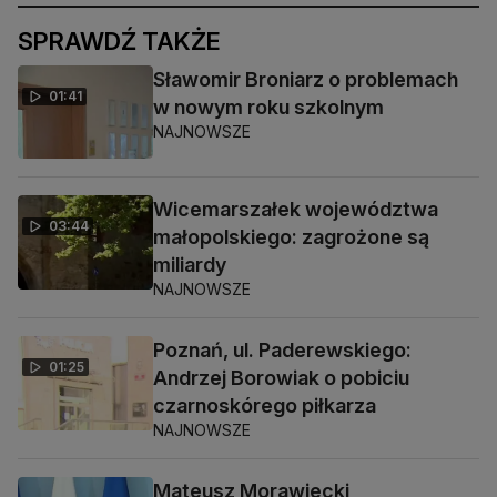
SPRAWDŹ TAKŻE
Sławomir Broniarz o problemach
01:41
w nowym roku szkolnym
NAJNOWSZE
Wicemarszałek województwa
03:44
małopolskiego: zagrożone są
miliardy
NAJNOWSZE
Poznań, ul. Paderewskiego:
01:25
Andrzej Borowiak o pobiciu
czarnoskórego piłkarza
NAJNOWSZE
Mateusz Morawiecki