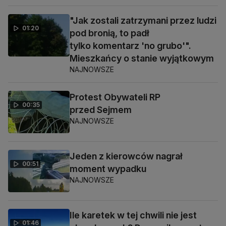
"Jak zostali zatrzymani przez ludzi
01:20
pod bronią, to padł
tylko komentarz 'no grubo'".
Mieszkańcy o stanie wyjątkowym
NAJNOWSZE
Protest Obywateli RP
00:35
przed Sejmem
NAJNOWSZE
Jeden z kierowców nagrał
00:51
moment wypadku
NAJNOWSZE
Ile karetek w tej chwili nie jest
01:46